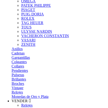
OMEGA
PATEK PHILIPPE
PIAGET
PUIG DORIA
ROLEX
TAG HEUER
TOUS
ULYSSE NARDIN
VACHERON CONSTANTIN
VASARI
ZENITH
Anillos
Cadenas
Gargantillas
Colgantes
Collares
Pendientes
Pulseras
Brillantes
Broches
Vintage
Relojes
Monedas de Oro y Plata
VENDER
Relojes