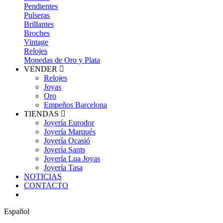
Pendientes
Pulseras
Brillantes
Broches
Vintage
Relojes
Monedas de Oro y Plata
VENDER
Relojes
Joyas
Oro
Empeños Barcelona
TIENDAS
Joyería Eurodor
Joyería Marqués
Joyería Ocasió
Joyería Sants
Joyería Lua Joyas
Joyería Tasa
NOTICIAS
CONTACTO
Español