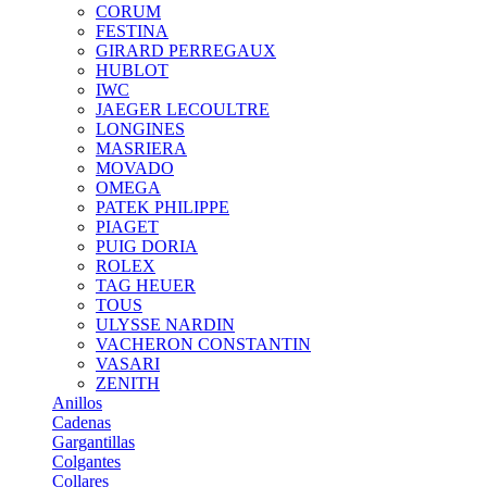
CORUM
FESTINA
GIRARD PERREGAUX
HUBLOT
IWC
JAEGER LECOULTRE
LONGINES
MASRIERA
MOVADO
OMEGA
PATEK PHILIPPE
PIAGET
PUIG DORIA
ROLEX
TAG HEUER
TOUS
ULYSSE NARDIN
VACHERON CONSTANTIN
VASARI
ZENITH
Anillos
Cadenas
Gargantillas
Colgantes
Collares