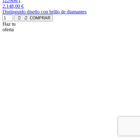
J22908/1
2.148,00 €
Distinguido diseño con brillo de diamantes
COMPRAR
Haz tu
oferta