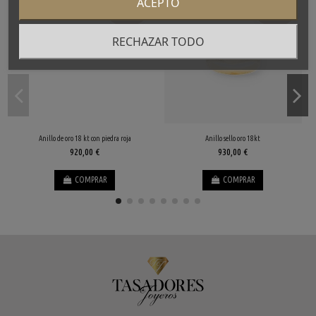
ACEPTO
Haz tu
Haz tu
oferta
oferta
RECHAZAR TODO
Anillo de oro 18 kt con piedra roja
Anillo sello oro 18kt
920,00 €
930,00 €
COMPRAR
COMPRAR