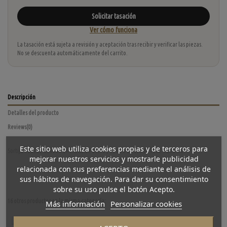
Solicitar tasación
Ver cómo funciona
La tasación está sujeta a revisión y aceptación tras recibir y verificar las piezas.
No se descuenta automáticamente del carrito.
Descripción
Detalles del producto
Reviews
(0)
Este sitio web utiliza cookies propias y de terceros para
Sortija Tous de ocasión en malla de acero y centro de oro de 18 kt. Talla: 16
mejorar nuestros servicios y mostrarle publicidad
relacionada con sus preferencias mediante el análisis de
sus hábitos de navegación. Para dar su consentimiento
sobre su uso pulse el botón Acepto.
16 otros productos en la misma categoría:
Más información
Personalizar cookies