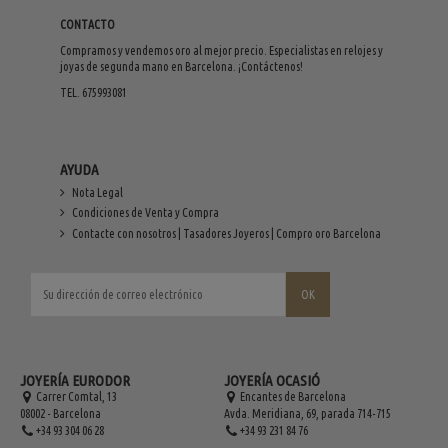
CONTACTO
Compramos y vendemos oro al mejor precio. Especialistas en relojes y
joyas de segunda mano en Barcelona. ¡Contáctenos!
TEL. 675993081
AYUDA
Nota Legal
Condiciones de Venta y Compra
Contacte con nosotros | Tasadores Joyeros | Compro oro Barcelona
JOYERÍA EURODOR
JOYERÍA OCASIÓ
Carrer Comtal, 13
Encantes de Barcelona
08002 - Barcelona
Avda. Meridiana, 69, parada 714-715
+34 93 304 06 28
+34 93 231 84 76