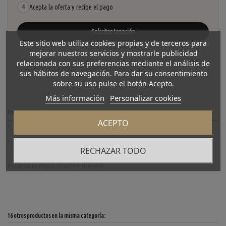
Acepta la oferta y recibe el pago
4
Solicitar tasación
Este sitio web utiliza cookies propias y de terceros para
Ver cómo funciona
mejorar nuestros servicios y mostrarle publicidad
La tasación está sujeta a revisión y aceptación tras recibir y verificar las piezas.
relacionada con sus preferencias mediante el análisis de
No se descuenta automáticamente del carrito.
sus hábitos de navegación. Para dar su consentimiento
sobre su uso pulse el botón Acepto.
Más información
Personalizar cookies
Descripción
ACEPTO
Detalles del producto
Reviews
(0)
RECHAZAR TODO
ROLEX Yacht-Master 126622 NÂº4H7C6899
16 otros productos en la misma categoría: