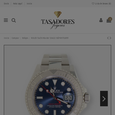
Envío
Nota Legal
Inicio
Lista de Deseos (
0
)
0
Inicio
Comprar
Relojes
ROLEX Yacht-Master 126622 NÂº4H7C6899