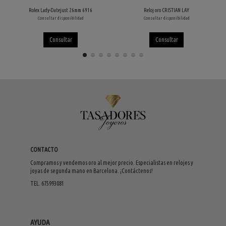
Rolex Lady-Datejust 26mm 6916
Reloj oro CRISTIAN LAY
Consultar disponibilidad
Consultar disponibilidad
Consultar
Consultar
CONTACTO
Compramos y vendemos oro al mejor precio. Especialistas en relojes y
joyas de segunda mano en Barcelona. ¡Contáctenos!
TEL. 675993081
AYUDA