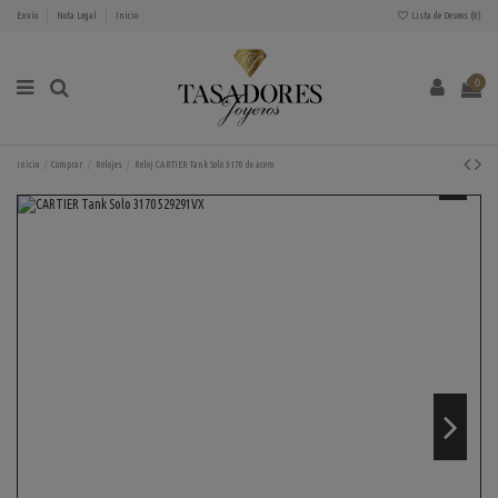
Envío
Nota Legal
Inicio
Lista de Deseos (
0
)
0
Inicio
Comprar
Relojes
Reloj CARTIER Tank Solo 3170 de acero