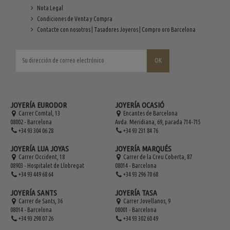
Nota Legal
Condiciones de Venta y Compra
Contacte con nosotros | Tasadores Joyeros | Compro oro Barcelona
JOYERÍA EURODOR
JOYERÍA OCASIÓ
Carrer Comtal, 13
Encantes de Barcelona
08002 - Barcelona
Avda. Meridiana, 69, parada 714-715
+34 93 304 06 28
+34 93 231 84 76
JOYERÍA LUA JOYAS
JOYERÍA MARQUÉS
Carrer Occident, 18
Carrer de la Creu Coberta, 87
08903 - Hospitalet de Llobregat
08014 - Barcelona
+34 93 449 68 64
+34 93 296 70 68
JOYERÍA SANTS
JOYERÍA TASA
Carrer de Sants, 36
Carrer Jovellanos, 9
08014 - Barcelona
08001 - Barcelona
+34 93 298 07 26
+34 93 302 60 49