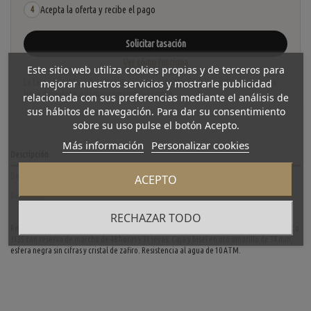
Acepta la oferta y recibe el pago
4
Solicitar tasación
Ver cómo funciona
Este sitio web utiliza cookies propias y de terceros para
mejorar nuestros servicios y mostrarle publicidad
La tasación está sujeta a revisión y aceptación tras recibir y verificar las piezas.
No se descuenta automáticamente del carrito.
relacionada con sus preferencias mediante el análisis de
sus hábitos de navegación. Para dar su consentimiento
sobre su uso pulse el botón Acepto.
Más información
Personalizar cookies
Descripción
Detalles del producto
ACEPTO
Reviews
(0)
RECHAZAR TODO
Reloj Rolex Oyster Perpetual Date con caja y documento del año 1997, calibre automático
3135 con reserva de marcha de 48 horas y 31 joyas. Caja y bisel en oro amarillo de 34 mm,
esfera negra sin cifras y cristal de zafiro. Resistencia al agua de 10 ATM.