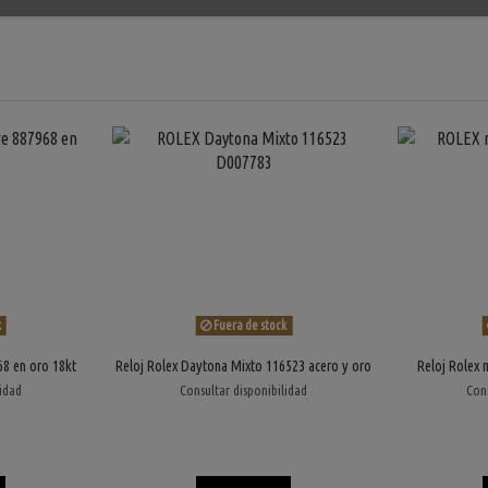
k
Fuera de stock
68 en oro 18kt
Reloj Rolex Daytona Mixto 116523 acero y oro
Reloj Rolex 
lidad
Consultar disponibilidad
Cons