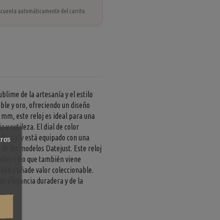
 descuenta automáticamente del carrito.
blime de la artesanía y el estilo
ble y oro, ofreciendo un diseño
 mm, este reloj es ideal para una
 sutileza. El dial de color
ulsera, y está equipado con una
tros
 de los modelos Datejust. Este reloj
cadas sino que también viene
dad y añade valor coleccionable.
 de elegancia duradera y de la