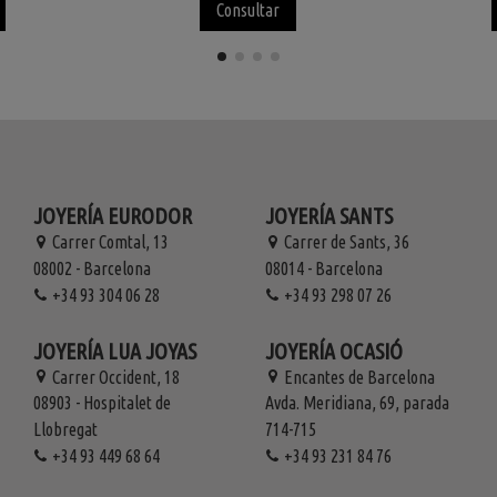
Consultar
JOYERÍA EURODOR
JOYERÍA SANTS
Carrer Comtal, 13
Carrer de Sants, 36
08002 - Barcelona
08014 - Barcelona
+34 93 304 06 28
+34 93 298 07 26
JOYERÍA LUA JOYAS
JOYERÍA OCASIÓ
Carrer Occident, 18
Encantes de Barcelona
08903 - Hospitalet de
Avda. Meridiana, 69, parada
Llobregat
714-715
+34 93 449 68 64
+34 93 231 84 76