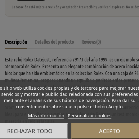
La tasación está sujeta a revisión y aceptación tras recibir y verificar las piezas. No se
Descripción
Detalles del producto
Reviews
(0)
Este reloj Rolex Datejust, referencia 79173 del año 1999, es un ejemplo su
atemporal de Rolex. Presenta una elegante combinación de acero inoxida
bicolor que ha sido emblemático en la colección Rolex. Con una caja de 26
muñeca femenina, proporcionando un equilibrio perfecto entre presencia y
champán complementa a la perfección los tonos dorados de la caja y la p
e sitio web utiliza cookies propias y de terceros para mejorar nues
ventana de fecha magnificada a las 3 en punto, una característica icónica
servicios y mostrarle publicidad relacionada con sus preferencias
mediante el análisis de sus hábitos de navegación. Para dar su
no solo mantiene su funcionalidad y precisión después de más de dos dé
consentimiento sobre su uso pulse el botón Acepto.
acompañado de su caja original y documentos, lo que asegura su autentici
Ideal para el uso diario o eventos especiales, este Rolex es un testimonio
Más información
Personalizar cookies
maestría en relojería suiza.
RECHAZAR TODO
ACEPTO