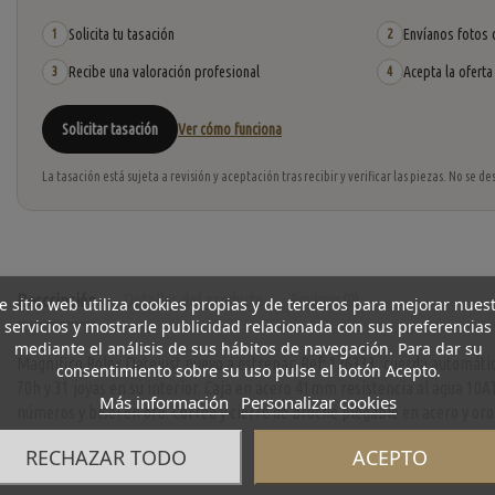
Solicita tu tasación
Envíanos fotos o
1
2
Recibe una valoración profesional
Acepta la oferta
3
4
Solicitar tasación
Ver cómo funciona
La tasación está sujeta a revisión y aceptación tras recibir y verificar las piezas. No se
Descripción
Detalles del producto
Reviews
(0)
e sitio web utiliza cookies propias y de terceros para mejorar nues
servicios y mostrarle publicidad relacionada con sus preferencias
mediante el análisis de sus hábitos de navegación. Para dar su
Magnifico Rolex Datejust nuevo a estrenar. Ref: 126333, cuerda automáti
consentimiento sobre su uso pulse el botón Acepto.
70h y 31 joyas en su interior. Caja en acero 41mm resistencia al agua 10AT
Más información
Personalizar cookies
números y bisel en oro. Correa y cierre de broche plegable en acero y oro
RECHAZAR TODO
ACEPTO