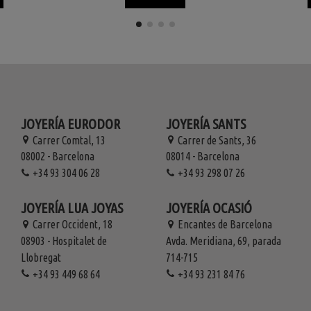
JOYERÍA EURODOR
JOYERÍA SANTS
Carrer Comtal, 13
Carrer de Sants, 36
08002 - Barcelona
08014 - Barcelona
+34 93 304 06 28
+34 93 298 07 26
JOYERÍA LUA JOYAS
JOYERÍA OCASIÓ
Carrer Occident, 18
Encantes de Barcelona
08903 - Hospitalet de
Avda. Meridiana, 69, parada
Llobregat
714-715
+34 93 449 68 64
+34 93 231 84 76