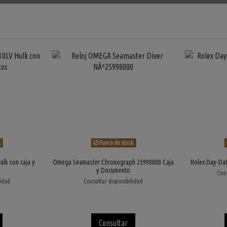
k
Fuera de stock
ulk con caja y
Omega Seamaster Chronograph 25998000 Caja
Rolex Day-Dat
y Documento
Cons
lidad
Consultar disponibilidad
Consultar