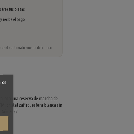
 trae tus piezas
 y recibe el pago
 descuenta automáticamente del carrito.
tros
ca. con una reserva de marcha de
M, cristal zafiro, esfera blanca sin
. Año 2022