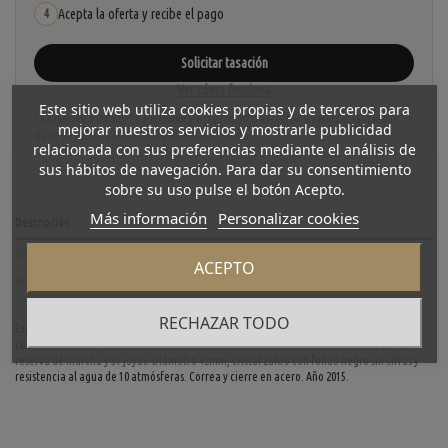
Acepta la oferta y recibe el pago
4
Solicitar tasación
Ver cómo funciona
Este sitio web utiliza cookies propias y de terceros para
La tasación está sujeta a revisión y aceptación tras recibir y verificar las piezas.
mejorar nuestros servicios y mostrarle publicidad
No se descuenta automáticamente del carrito.
relacionada con sus preferencias mediante el análisis de
sus hábitos de navegación. Para dar su consentimiento
sobre su uso pulse el botón Acepto.
Más información
Personalizar cookies
Descripción
Detalles del producto
ACEPTO
Reviews
(0)
RECHAZAR TODO
Excepcional Rolex Explorer II de segunda mano en perfecto estado de marcha y
conservación. Ref: 216570 . Caja en acero, calibre 3187 con cuerda automática, 48h de
reserva de marcha y 31 joyas. Diámetro 42mm, cristal zafiro con fondo negro sin cifras y
resistencia al agua de 10 atmósferas. Correa y cierre en acero. Año 2015.