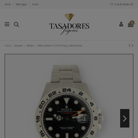
Envío
Nota Legal
Inicio
Lista de Deseos (
0
)
0
Inicio
Comprar
Relojes
Rolex explorer II 216570 Caja y Documentos