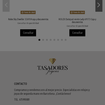
Fuera de stock
Fuera de stock
Rolex Sky Dweller 326934 caja y documentos
ROLEX Datejust mixto Lady 69173 Caja y
documentos
Consultar disponibilidad
Consultar disponibilidad
Consultar
Consultar
CONTACTO
Compramos y vendemos oro al mejor precio. Especialistas en relojes y
joyas de segunda mano en Barcelona. ¡Contáctenos!
TEL. 675993081