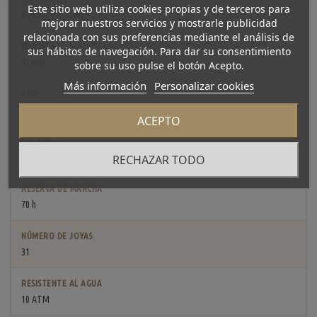
Este sitio web utiliza cookies propias y de terceros para
Acero y oro blanco
mejorar nuestros servicios y mostrarle publicidad
relacionada con sus preferencias mediante el análisis de
MEDIDAS
sus hábitos de navegación. Para dar su consentimiento
41 mm
sobre su uso pulse el botón Acepto.
Más información
Personalizar cookies
AÑO
2023
ACEPTO
CALIBRE
3235
RECHAZAR TODO
RESERVA DE MARCHA
70 h
NÚMERO DE JOYAS
31
RESISTENTE AL AGUA
10 ATM