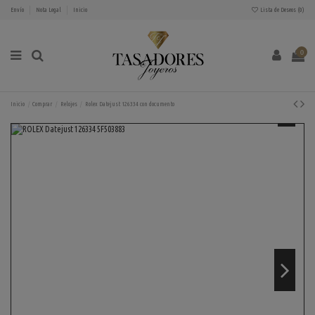
Envío
Nota Legal
Inicio
Lista de Deseos (
0
)
0
Inicio
Comprar
Relojes
Rolex Datejust 126334 con documento