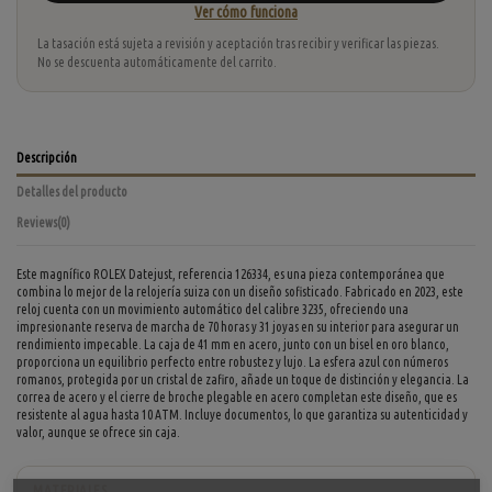
Ver cómo funciona
La tasación está sujeta a revisión y aceptación tras recibir y verificar las piezas.
No se descuenta automáticamente del carrito.
Descripción
Detalles del producto
Reviews
(0)
Este magnífico ROLEX Datejust, referencia 126334, es una pieza contemporánea que
combina lo mejor de la relojería suiza con un diseño sofisticado. Fabricado en 2023, este
reloj cuenta con un movimiento automático del calibre 3235, ofreciendo una
impresionante reserva de marcha de 70 horas y 31 joyas en su interior para asegurar un
rendimiento impecable. La caja de 41 mm en acero, junto con un bisel en oro blanco,
proporciona un equilibrio perfecto entre robustez y lujo. La esfera azul con números
romanos, protegida por un cristal de zafiro, añade un toque de distinción y elegancia. La
correa de acero y el cierre de broche plegable en acero completan este diseño, que es
resistente al agua hasta 10 ATM. Incluye documentos, lo que garantiza su autenticidad y
valor, aunque se ofrece sin caja.
MATERIALES