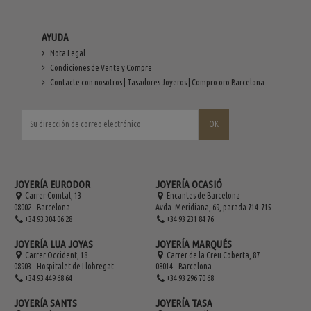
AYUDA
Nota Legal
Condiciones de Venta y Compra
Contacte con nosotros | Tasadores Joyeros | Compro oro Barcelona
JOYERÍA EURODOR
JOYERÍA OCASIÓ
Carrer Comtal, 13
Encantes de Barcelona
08002 - Barcelona
Avda. Meridiana, 69, parada 714-715
+34 93 304 06 28
+34 93 231 84 76
JOYERÍA LUA JOYAS
JOYERÍA MARQUÉS
Carrer Occident, 18
Carrer de la Creu Coberta, 87
08903 - Hospitalet de Llobregat
08014 - Barcelona
+34 93 449 68 64
+34 93 296 70 68
JOYERÍA SANTS
JOYERÍA TASA