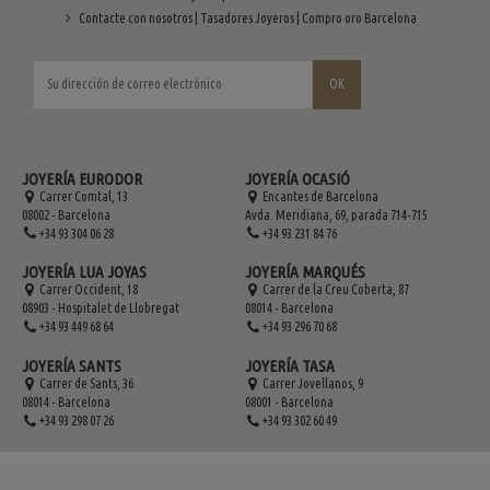
Contacte con nosotros | Tasadores Joyeros | Compro oro Barcelona
JOYERÍA EURODOR
JOYERÍA OCASIÓ
Carrer Comtal, 13
Encantes de Barcelona
08002 - Barcelona
Avda. Meridiana, 69, parada 714-715
+34 93 304 06 28
+34 93 231 84 76
JOYERÍA LUA JOYAS
JOYERÍA MARQUÉS
Carrer Occident, 18
Carrer de la Creu Coberta, 87
08903 - Hospitalet de Llobregat
08014 - Barcelona
+34 93 449 68 64
+34 93 296 70 68
JOYERÍA SANTS
JOYERÍA TASA
Carrer de Sants, 36
Carrer Jovellanos, 9
08014 - Barcelona
08001 - Barcelona
+34 93 298 07 26
+34 93 302 60 49