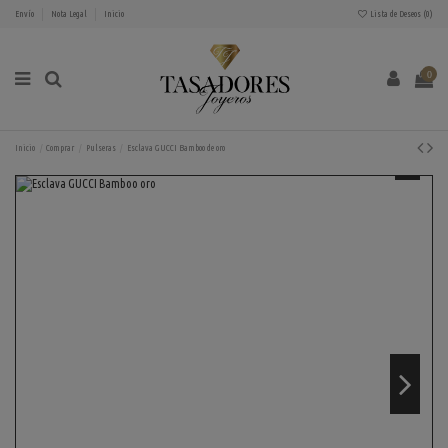
Envío
Nota Legal
Inicio
Lista de Deseos (
0
)
0
Inicio
Comprar
Pulseras
Esclava GUCCI Bamboo de oro