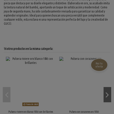
pieza que destaca por su diseño elegante y distintivo. Elaborada en oro, su acabado imita
la textura natural del bambú, aportando un toque de sofisticación y modernidad. Como
joya de segunda mano, ha sido cuidadosamente revisada para garantizar su calidad y
esplendor originales. Ideal para quienes buscan una pieza versátil que complemente
cualquier estilo, esta esclava es una representación perfecta del lujo y la creatividad de
GUCCI.
16 otros productos en la misma categoría:
Haz tu
oferta
Fuera de stock
Pulsera riviere oro blanco 18kt con brillantes
Pulsera con corazones oro 18kt