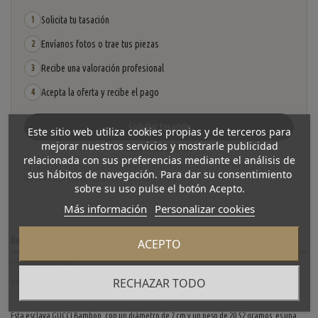
Solicita tu tasación
1
Envíanos fotos o trae tus piezas
2
Recibe una valoración profesional
3
Acepta la oferta y recibe el pago
4
Solicitar tasación
Este sitio web utiliza cookies propias y de terceros para
mejorar nuestros servicios y mostrarle publicidad
Ver cómo funciona
relacionada con sus preferencias mediante el análisis de
La tasación está sujeta a revisión y aceptación tras recibir y verificar las piezas.
sus hábitos de navegación. Para dar su consentimiento
No se descuenta automáticamente del carrito.
sobre su uso pulse el botón Acepto.
Más información
Personalizar cookies
Descripción
ACEPTO
Detalles del producto
RECHAZAR TODO
Reviews
(0)
Esta esclava GUCCI Bamboo, con un diámetro de 7 cm y un peso de 20.52 gramos, es una