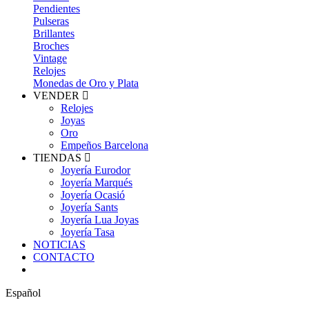
Pendientes
Pulseras
Brillantes
Broches
Vintage
Relojes
Monedas de Oro y Plata
VENDER
Relojes
Joyas
Oro
Empeños Barcelona
TIENDAS
Joyería Eurodor
Joyería Marqués
Joyería Ocasió
Joyería Sants
Joyería Lua Joyas
Joyería Tasa
NOTICIAS
CONTACTO
Español