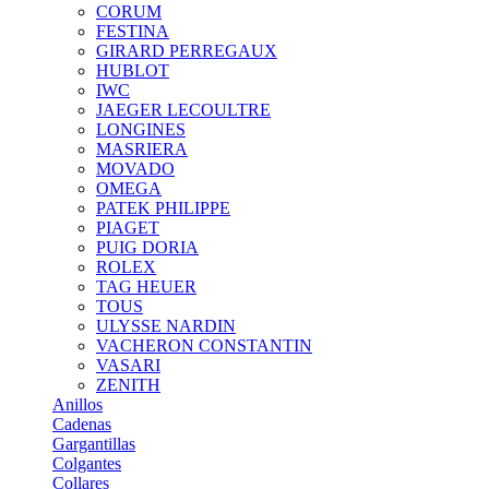
CORUM
FESTINA
GIRARD PERREGAUX
HUBLOT
IWC
JAEGER LECOULTRE
LONGINES
MASRIERA
MOVADO
OMEGA
PATEK PHILIPPE
PIAGET
PUIG DORIA
ROLEX
TAG HEUER
TOUS
ULYSSE NARDIN
VACHERON CONSTANTIN
VASARI
ZENITH
Anillos
Cadenas
Gargantillas
Colgantes
Collares