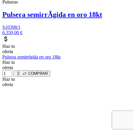
Pulseras
Pulsera semirrÃ­gida en oro 18kt
S10398/1
6.359,00 €
attach_money
Haz tu
oferta
Pulsera semirrígida en oro 18kt
Haz tu
oferta
COMPRAR
Haz tu
oferta