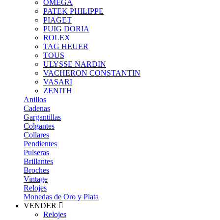
OMEGA
PATEK PHILIPPE
PIAGET
PUIG DORIA
ROLEX
TAG HEUER
TOUS
ULYSSE NARDIN
VACHERON CONSTANTIN
VASARI
ZENITH
Anillos
Cadenas
Gargantillas
Colgantes
Collares
Pendientes
Pulseras
Brillantes
Broches
Vintage
Relojes
Monedas de Oro y Plata
VENDER
Relojes