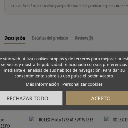
La tasación está sujeta a revisión y aceptación tras recibir y verificar las piezas. No se
Descripción
Detalles del producto
Reviews
(0)
Magnífico Panerai de segunda mano en perfecto estado de marcha y con
e sitio web utiliza cookies propias y de terceros para mejorar nues
cuerda, caja en acero de 44mm, cristal zafiro fondo negro, resistencia al
servicios y mostrarle publicidad relacionada con sus preferencias
caucho negro y cierre de broche pegable en acero.
mediante el análisis de sus hábitos de navegación. Para dar su
consentimiento sobre su uso pulse el botón Acepto.
Más información
Personalizar cookies
RECHAZAR TODO
ACEPTO