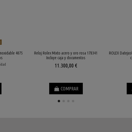
k
inoxidable 4075
Reloj Rolex Mixto acero y oro rosa 178341
ROLEX Datejust
os
Incluye caja y documentos
c
lidad
11.300,00 €
COMPRAR