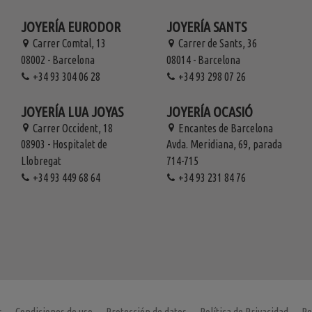
JOYERÍA EURODOR
JOYERÍA SANTS
Carrer Comtal, 13
Carrer de Sants, 36
08002 - Barcelona
08014 - Barcelona
+34 93 304 06 28
+34 93 298 07 26
JOYERÍA LUA JOYAS
JOYERÍA OCASIÓ
Carrer Occident, 18
Encantes de Barcelona
08903 - Hospitalet de
Avda. Meridiana, 69, parada
Llobregat
714-715
+34 93 449 68 64
+34 93 231 84 76