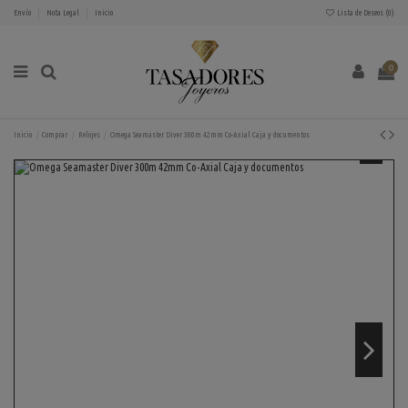
Envío
Nota Legal
Inicio
Lista de Deseos (
0
)
0
Inicio
Comprar
Relojes
Omega Seamaster Diver 300m 42mm Co-Axial Caja y documentos