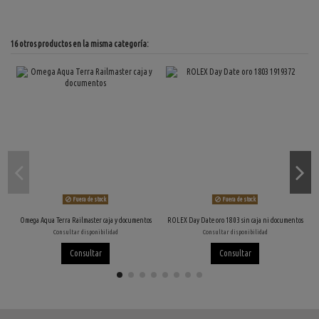
16 otros productos en la misma categoría:
Fuera de stock
Fuera de stock
Omega Aqua Terra Railmaster caja y documentos
ROLEX Day Date oro 1803 sin caja ni documentos
Consultar disponibilidad
Consultar disponibilidad
Consultar
Consultar