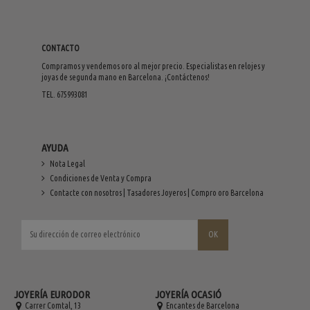
CONTACTO
Compramos y vendemos oro al mejor precio. Especialistas en relojes y
joyas de segunda mano en Barcelona. ¡Contáctenos!
TEL. 675993081
AYUDA
Nota Legal
Condiciones de Venta y Compra
Contacte con nosotros | Tasadores Joyeros | Compro oro Barcelona
JOYERÍA EURODOR
JOYERÍA OCASIÓ
Carrer Comtal, 13
Encantes de Barcelona