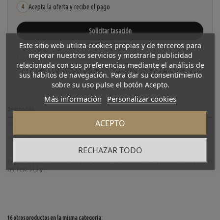
Acepta la oferta y recibe el pago
4
Solicitar tasación
Ver cómo funciona
Este sitio web utiliza cookies propias y de terceros para
mejorar nuestros servicios y mostrarle publicidad
La tasación está sujeta a revisión y aceptación tras recibir y verificar las piezas.
relacionada con sus preferencias mediante el análisis de
No se descuenta automáticamente del carrito.
sus hábitos de navegación. Para dar su consentimiento
sobre su uso pulse el botón Acepto.
Más información
Personalizar cookies
Descripción
ACEPTO
Detalles del producto
Reviews
(0)
RECHAZAR TODO
Reloj Omega de segunda mano para dama en oro blanco de 18 kt y brillantes. Longitud: 15
cm. Peso: 37,3 gr.
16 otros productos en la misma categoría: