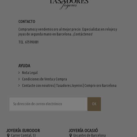
CONTACTO
Compramos y vendemos oro al mejor precio. Especialistas en relojes y
joyas de segunda mano en Barcelona. ¡Contáctenos!
TEL. 675993081
AYUDA
Nota Legal
Condiciones de Venta y Compra
Contacte con nosotros | Tasadores Joyeros | Compro oro Barcelona
JOYERÍA EURODOR
JOYERÍA OCASIÓ
Carrer Comtal, 13
Encantes de Barcelona