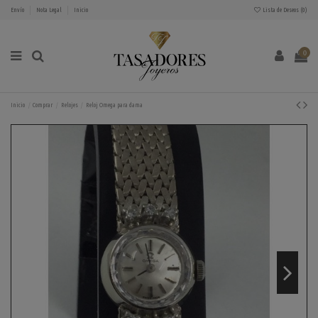
Envío
Nota Legal
Inicio
Lista de Deseos (
0
)
0
Inicio
Comprar
Relojes
Reloj Omega para dama