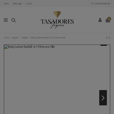
Envío
Nota Legal
Inicio
Lista de Deseos (
0
)
0
Inicio
Comprar
Relojes
Reloj Cartier PanthÃ¨re 1710 en oro 18kt