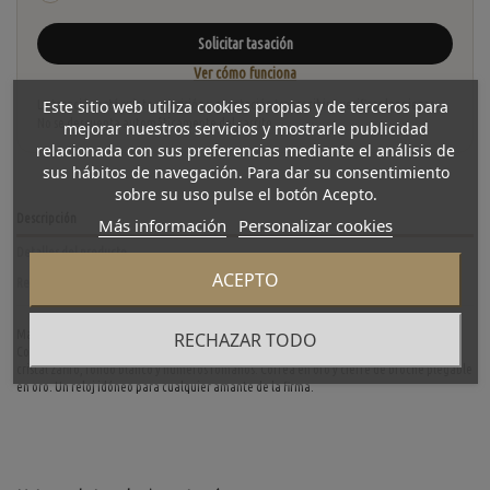
Solicitar tasación
Ver cómo funciona
Este sitio web utiliza cookies propias y de terceros para
La tasación está sujeta a revisión y aceptación tras recibir y verificar las piezas.
No se descuenta automáticamente del carrito.
mejorar nuestros servicios y mostrarle publicidad
relacionada con sus preferencias mediante el análisis de
sus hábitos de navegación. Para dar su consentimiento
sobre su uso pulse el botón Acepto.
Descripción
Más información
Personalizar cookies
Detalles del producto
ACEPTO
Reviews
(0)
Magnifico reloj Cartier de segunda mano en perfecto estado de marcha y conservación.
RECHAZAR TODO
Con movimiento de cuarzo. Caja de 22mm. en oro amarillo de primera ley, bisel en oro,
cristal zafiro, fondo blanco y números romanos. Correa en oro y cierre de broche plegable
en oro. Un reloj idóneo para cualquier amante de la firma.