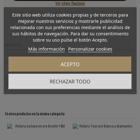
Ver cómo funciona
La tasación está sujeta a revisión y aceptación tras recibir y verificar las piezas.
Este sitio web utiliza cookies propias y de terceros para
No se descuenta automáticamente del carrito.
mejorar nuestros servicios y mostrarle publicidad
relacionada con sus preferencias mediante el análisis de
sus hábitos de navegación. Para dar su consentimiento
sobre su uso pulse el botón Acepto.
Descripción
Más información
Personalizar cookies
Detalles del producto
ACEPTO
Reviews
(0)
Preciosa pulsera Tous de segunda mano en Malla de acero y los dos tulipanes en oro de
RECHAZAR TODO
18kt. Diámetro: 6cm.
16 otros productos en la misma categoría: