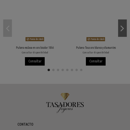
Fuera de stock
Fuera de stock
Pulsera esclava en oro bicolor 18kt
Pulsera Tous oro blanco y diamantes
Consultar disponibilidad
Consultar disponibilidad
Consultar
Consultar
CONTACTO