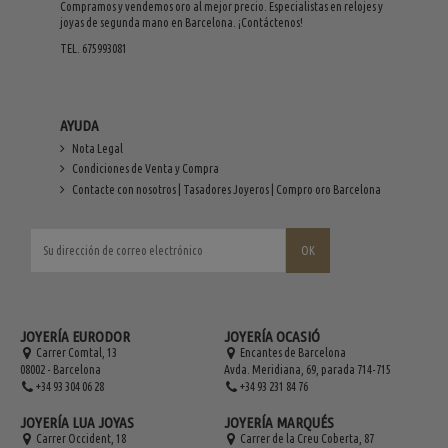
Compramos y vendemos oro al mejor precio. Especialistas en relojes y
joyas de segunda mano en Barcelona. ¡Contáctenos!
TEL. 675993081
AYUDA
Nota Legal
Condiciones de Venta y Compra
Contacte con nosotros | Tasadores Joyeros | Compro oro Barcelona
JOYERÍA EURODOR
JOYERÍA OCASIÓ
Carrer Comtal, 13
Encantes de Barcelona
08002 - Barcelona
Avda. Meridiana, 69, parada 714-715
+34 93 304 06 28
+34 93 231 84 76
JOYERÍA LUA JOYAS
JOYERÍA MARQUÉS
Carrer Occident, 18
Carrer de la Creu Coberta, 87