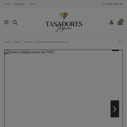
Envío
Nota Legal
Inicio
Lista de Deseos (
0
)
0
Inicio
Comprar
Pulseras
Pulsera esclava Tous en acero y oro