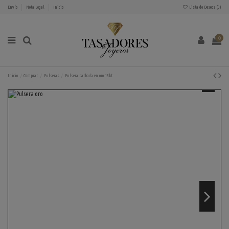
Envío
Nota Legal
Inicio
Lista de Deseos (
0
)
0
Inicio
Comprar
Pulseras
Pulsera barbada en oro 18kt