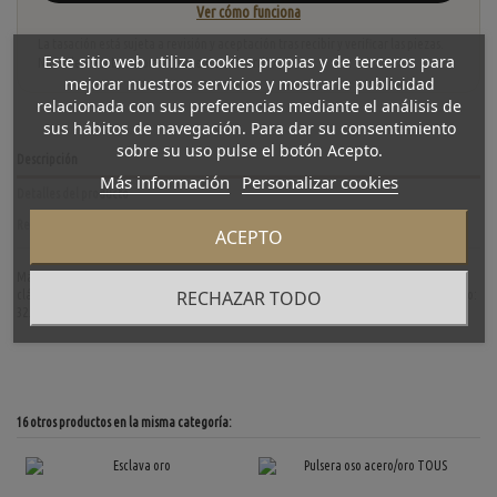
Ver cómo funciona
La tasación está sujeta a revisión y aceptación tras recibir y verificar las piezas.
Este sitio web utiliza cookies propias y de terceros para
No se descuenta automáticamente del carrito.
mejorar nuestros servicios y mostrarle publicidad
relacionada con sus preferencias mediante el análisis de
sus hábitos de navegación. Para dar su consentimiento
sobre su uso pulse el botón Acepto.
Descripción
Más información
Personalizar cookies
Detalles del producto
Reviews
(0)
ACEPTO
Magnifica pulsera barbada de segunda mano en oro amarillo de primera ley. Una pieza
RECHAZAR TODO
clásica y elegante, ideal para los amantes de pulseras. Longitud: 20cm. Grosor: 1cm. Peso:
32.7gr.
16 otros productos en la misma categoría: