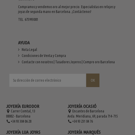
Compramos y vendemos oro al mejor precio. Especialistas en relojes y
joyas de segunda mano en Barcelona. ¡Contáctenos!
TEL. 675993081
AYUDA
Nota Legal
Condiciones de Venta y Compra
Contacte con nosotros | Tasadores Joyeros | Compro oro Barcelona
JOYERÍA EURODOR
JOYERÍA OCASIÓ
Carrer Comtal, 13
Encantes de Barcelona
08002 - Barcelona
Avda. Meridiana, 69, parada 714-715
+34 93 304 06 28
+34 93 231 84 76
JOYERÍA LUA JOYAS
JOYERÍA MARQUÉS