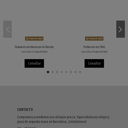
Fuera de stock
Fuera de stock
Esclava en oro blanco con brillantes.
Pulsera en oro 18kt
Consultar disponibilidad
Consultar disponibilidad
Consultar
Consultar
CONTACTO
Compramos y vendemos oro al mejor precio. Especialistas en relojes y
joyas de segunda mano en Barcelona. ¡Contáctenos!