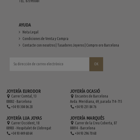
TEL. 675993081
AYUDA
Nota Legal
Condiciones de Venta y Compra
Contacte con nosotros | Tasadores Joyeros | Compro oro Barcelona
JOYERÍA EURODOR
JOYERÍA OCASIÓ
Carrer Comtal, 13
Encantes de Barcelona
08002 - Barcelona
Avda. Meridiana, 69, parada 714-715
+34 93 304 06 28
+34 93 231 84 76
JOYERÍA LUA JOYAS
JOYERÍA MARQUÉS
Carrer Occident, 18
Carrer de la Creu Coberta, 87
08903 - Hospitalet de Llobregat
08014 - Barcelona
+34 93 449 68 64
+34 93 296 70 68