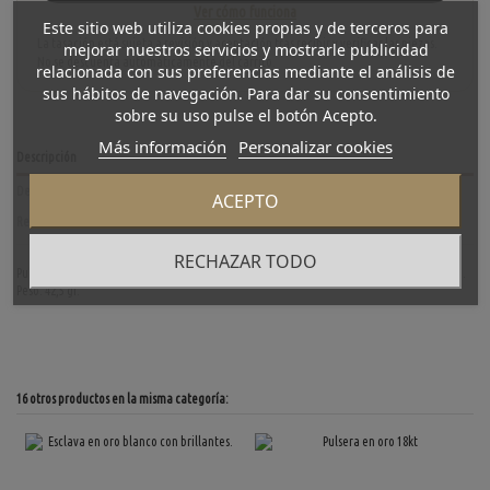
Ver cómo funciona
Este sitio web utiliza cookies propias y de terceros para
La tasación está sujeta a revisión y aceptación tras recibir y verificar las piezas.
mejorar nuestros servicios y mostrarle publicidad
No se descuenta automáticamente del carrito.
relacionada con sus preferencias mediante el análisis de
sus hábitos de navegación. Para dar su consentimiento
sobre su uso pulse el botón Acepto.
Más información
Personalizar cookies
Descripción
Detalles del producto
ACEPTO
Reviews
(0)
RECHAZAR TODO
Pulsera esclava de segunda mano en oro amarillo de 18 kt. y brillantes. Diámetro: 5,7 cm.
Peso: 42,5 gr.
16 otros productos en la misma categoría: