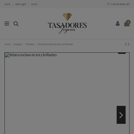
Envío
Nota Legal
Inicio
Lista de Deseos (
0
)
0
Inicio
Comprar
Pulseras
Pulsera esclava en oro y brillantes