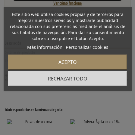
Ver cómo funciona
La tasación está sujeta a revisión y aceptación tras recibir y verificar las piezas.
Este sitio web utiliza cookies propias y de terceros para
No se descuenta automáticamente del carrito.
mejorar nuestros servicios y mostrarle publicidad
relacionada con sus preferencias mediante el análisis de
sus hábitos de navegación. Para dar su consentimiento
sobre su uso pulse el botón Acepto.
Descripción
Más información
Personalizar cookies
Detalles del producto
ACEPTO
Reviews
(0)
Preciosa pulsera de segunda mano en oro amarillo de primera ley. Una pieza clásica y
RECHAZAR TODO
elegante, ideal para los amantes de pulseras. Diámetro: 5.5cm. Grosor: 1.1cm. Peso: 54gr.
16 otros productos en la misma categoría: