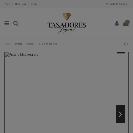
Envío
Nota Legal
Inicio
Lista de Deseos (
0
)
0
Inicio
Comprar
Pulseras
Pulsera en oro 18kt