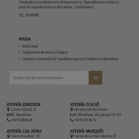
Compramos y vendemos oro al mejor precio. Especialistas en relojes y
joyas de segunda mano en Barcelona. ¡Contáctenos!
TEL. 675993081
AYUDA
Nota Legal
Condiciones de Venta y Compra
Contacte con nosotros | Tasadores Joyeros | Compro oro Barcelona
JOYERÍA EURODOR
JOYERÍA OCASIÓ
Carrer Comtal, 13
Encantes de Barcelona
08002 - Barcelona
Avda. Meridiana, 69, parada 714-715
+34 93 304 06 28
+34 93 231 84 76
JOYERÍA LUA JOYAS
JOYERÍA MARQUÉS
Carrer Occident, 18
Carrer de la Creu Coberta, 87