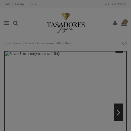
Envío
Nota Legal
Inicio
Lista de Deseos (
0
)
0
Inicio
Comprar
Pulseras
Pulsera riviere oro 18kt y brillantes