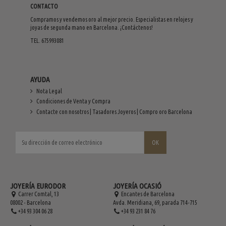
CONTACTO
Compramos y vendemos oro al mejor precio. Especialistas en relojes y
joyas de segunda mano en Barcelona. ¡Contáctenos!
TEL. 675993081
AYUDA
Nota Legal
Condiciones de Venta y Compra
Contacte con nosotros | Tasadores Joyeros | Compro oro Barcelona
JOYERÍA EURODOR
JOYERÍA OCASIÓ
Carrer Comtal, 13
Encantes de Barcelona
08002 - Barcelona
Avda. Meridiana, 69, parada 714-715
+34 93 304 06 28
+34 93 231 84 76