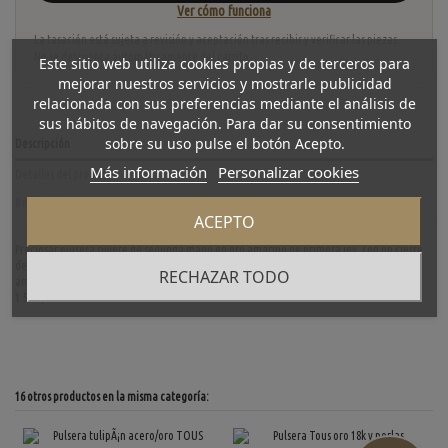
Ver cómo funciona
La tasación está sujeta a revisión y aceptación tras recibir y verificar las piezas.
No se descuenta automáticamente del carrito.
Este sitio web utiliza cookies propias y de terceros para
mejorar nuestros servicios y mostrarle publicidad
relacionada con sus preferencias mediante el análisis de
sus hábitos de navegación. Para dar su consentimiento
sobre su uso pulse el botón Acepto.
Descripción
Más información
Personalizar cookies
Detalles del producto
Reviews
(0)
ACEPTO
Preciosar pulsera riviere de segunda mano en oro amarillo de primera ley, con un cierre
de lengueta y dos ochos de seguridad. Una pieza que no pasa desapercibida para los
RECHAZAR TODO
amantes de la joyería y brillantería. Longitud: 18.5cm. Peso: 8.9gr. Quilates en diamante
1.50 Aprox.
16 otros productos en la misma categoría: