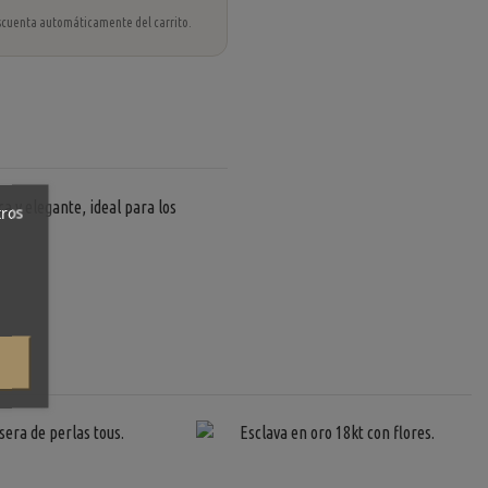
 descuenta automáticamente del carrito.
a y elegante, ideal para los
tros