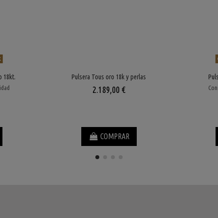
k
o 18kt.
Pulsera Tous oro 18k y perlas
Pul
lidad
Cons
2.189,00 €
COMPRAR