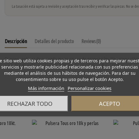
La tasación está sujeta a revisión y aceptación tras recibir y verificar las piezas. No se
Descripción
Detalles del producto
Reviews
(0)
Preciosa pulsera de segunda mano en oro de primera ley. Una pieza clásic
e sitio web utiliza cookies propias y de terceros para mejorar nues
amantes de pulseras. Longitud: 21cm. Grosor: 1.7cm. Peso: 66.3gr.
servicios y mostrarle publicidad relacionada con sus preferencias
mediante el análisis de sus hábitos de navegación. Para dar su
consentimiento sobre su uso pulse el botón Acepto.
Más información
Personalizar cookies
RECHAZAR TODO
ACEPTO