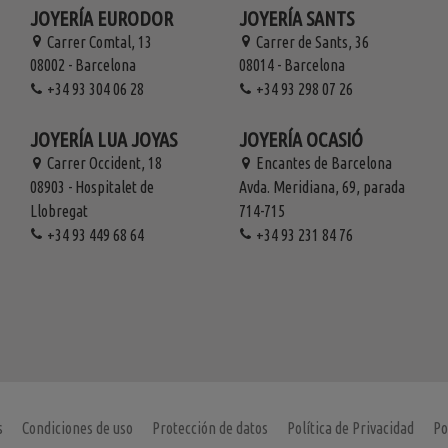
JOYERÍA EURODOR
JOYERÍA SANTS
Carrer Comtal, 13
Carrer de Sants, 36
08002 - Barcelona
08014 - Barcelona
+34 93 304 06 28
+34 93 298 07 26
JOYERÍA LUA JOYAS
JOYERÍA OCASIÓ
Carrer Occident, 18
Encantes de Barcelona
08903 - Hospitalet de
Avda. Meridiana, 69, parada
Llobregat
714-715
+34 93 449 68 64
+34 93 231 84 76
s
Condiciones de uso
Protección de datos
Política de Privacidad
Po