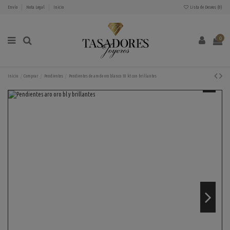
Envío
Nota Legal
Inicio
Lista de Deseos (
0
)
0
Inicio
Comprar
Pendientes
Pendientes de aro de oro blanco 18 kt con brillantes