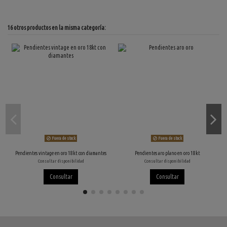
16 otros productos en la misma categoría:
Fuera de stock
Fuera de stock
Pendientes vintage en oro 18kt con diamantes
Pendientes aro plano en oro 18kt
Consultar disponibilidad
Consultar disponibilidad
Consultar
Consultar