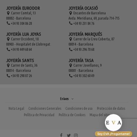
JOYERÍA EURODOR
JOYERÍA OCASIÓ
Carrer Comtal, 13
Encantes de Barcelona
08002 - Barcelona
Avda. Meridiana, 69, parada 714-715
+34 93 304 06 28
+34 93 231 84 76
JOYERÍA LUA JOYAS
JOYERÍA MARQUÉS
Carrer Occident, 18
Carrer de la Creu Coberta, 87
08903 - Hospitalet de Llobregat
08014 - Barcelona
+34 93 449 68 64
+34 93 296 70 68
JOYERÍA SANTS
JOYERÍA TASA
Carrer de Sants, 36
Carrer Jovellanos, 9
08014 - Barcelona
08001 - Barcelona
+34 93 298 07 26
+34 93 302 60 49
Enlaces
Nota Legal
Condiciones Generales
Condiciones de uso
Protección de datos
Política de Privacidad
Política de Cookies
Mapa del sitio
Soy EVA ¡Pregúntame!