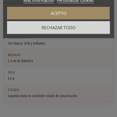
Más información
Personalizar cookies
blanco de primera ley y adornada con brillantes que realzan su elegancia. Con un
diámetro de 2.4 cm y un peso de 8.6 gramos, estos pendientes ofrecen un diseño delicado
y sofisticado, ideal para añadir un toque de brillo a cualquier atuendo. Los brillantes,
ACEPTO
cuidadosamente engastados, aportan un destello inigualable que complementa la
belleza del oro blanco, haciendo de estos pendientes un accesorio perfecto para quienes
buscan un estilo refinado y atemporal.
RECHAZAR TODO
MATERIALES
Oro blanco 18 kt y brillantes
MEDIDAS
2.4 cm de diámetro
PESO
8.6 g
ESTADO
Segunda mano en excelente estado de conservación