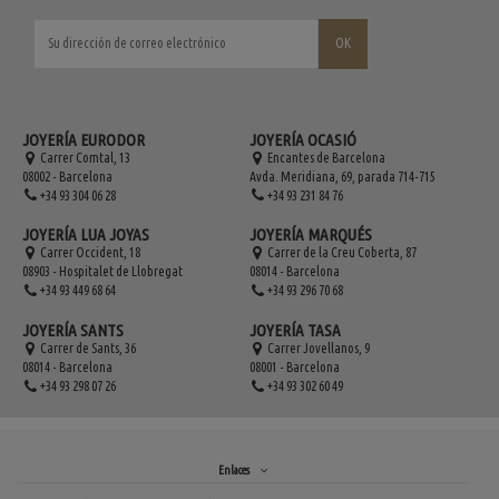
JOYERÍA EURODOR
JOYERÍA OCASIÓ
Carrer Comtal, 13
Encantes de Barcelona
08002 - Barcelona
Avda. Meridiana, 69, parada 714-715
+34 93 304 06 28
+34 93 231 84 76
JOYERÍA LUA JOYAS
JOYERÍA MARQUÉS
Carrer Occident, 18
Carrer de la Creu Coberta, 87
08903 - Hospitalet de Llobregat
08014 - Barcelona
+34 93 449 68 64
+34 93 296 70 68
JOYERÍA SANTS
JOYERÍA TASA
Carrer de Sants, 36
Carrer Jovellanos, 9
08014 - Barcelona
08001 - Barcelona
+34 93 298 07 26
+34 93 302 60 49
Enlaces