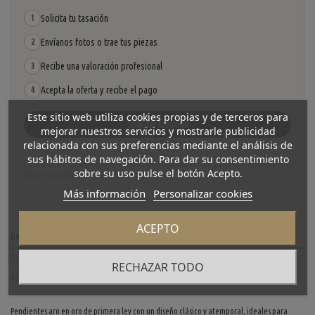
Solicita tu tasación
1
Envíanos fotos o trae tus piezas
2
Recibe una valoración profesional
3
Acepta la oferta y recibe el pago
4
Este sitio web utiliza cookies propias y de terceros para
Solicitar tasación
mejorar nuestros servicios y mostrarle publicidad
Ver cómo funciona
relacionada con sus preferencias mediante el análisis de
sus hábitos de navegación. Para dar su consentimiento
La tasación está sujeta a revisión y aceptación tras recibir y verificar las piezas.
sobre su uso pulse el botón Acepto.
No se descuenta automáticamente del carrito.
Más información
Personalizar cookies
ACEPTO
Descripción
Detalles del producto
RECHAZAR TODO
Reviews
(0)
Pendientes aro en oro de primera ley con un diseño clásico y atemporal, ideales para