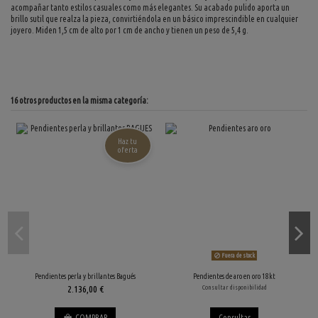
acompañar tanto estilos casuales como más elegantes. Su acabado pulido aporta un
brillo sutil que realza la pieza, convirtiéndola en un básico imprescindible en cualquier
joyero. Miden 1,5 cm de alto por 1 cm de ancho y tienen un peso de 5,4 g.
16 otros productos en la misma categoría:
Haz tu
oferta
Fuera de stock
Pendientes perla y brillantes Bagués
Pendientes de aro en oro 18kt
2.136,00 €
Consultar disponibilidad
COMPRAR
Consultar