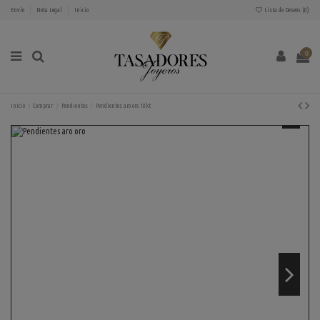
Envío
Nota Legal
Inicio
Lista de Deseos (
0
)
0
Inicio
Comprar
Pendientes
Pendientes aro oro 18kt