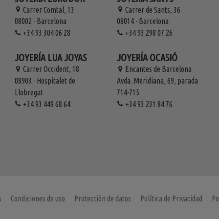
Carrer Comtal, 13
Carrer de Sants, 36
08002 - Barcelona
08014 - Barcelona
+34 93 304 06 28
+34 93 298 07 26
JOYERÍA LUA JOYAS
JOYERÍA OCASIÓ
Carrer Occident, 18
Encantes de Barcelona
08903 - Hospitalet de
Avda. Meridiana, 69, parada
Llobregat
714-715
+34 93 449 68 64
+34 93 231 84 76
s
Condiciones de uso
Protección de datos
Política de Privacidad
Po