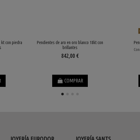
 kt con piedra
Pendientes de aro en oro blanco 18kt con
Pen
s
brillantes
Cons
842,00 €
R
COMPRAR
JOYERÍA EURODOR
JOYERÍA SANTS