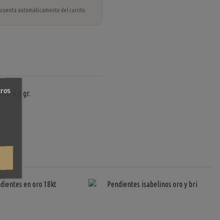
 descuenta automáticamente del carrito.
tros
so: 6,8 gr.