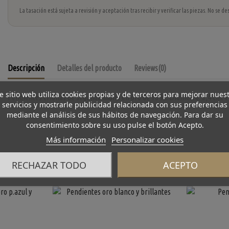
La tasación está sujeta a revisión y aceptación tras recibir y verificar las piezas. No se
Descripción
Detalles del producto
Reviews
(0)
e sitio web utiliza cookies propias y de terceros para mejorar nues
Pendientes criollas de segunda mano en oro de 18 kt. Diámetro: 3,4 cm. Pe
servicios y mostrarle publicidad relacionada con sus preferencias
mediante el análisis de sus hábitos de navegación. Para dar su
consentimiento sobre su uso pulse el botón Acepto.
Más información
Personalizar cookies
RECHAZAR TODO
ACEPTO