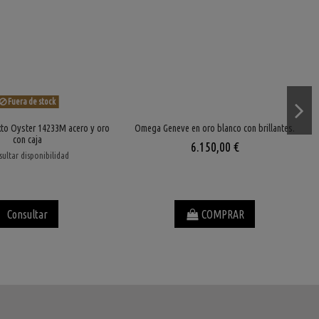
Fuera de stock
xto Oyster 14233M acero y oro
Omega Geneve en oro blanco con brillantes.
con caja
6.150,00 €
ultar disponibilidad
Consultar
COMPRAR