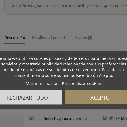
La tasación está sujeta a revisión y aceptación tras recibir y verificar las piezas. No se
Descripción
Detalles del producto
Reviews
(0)
Fabuloso Jorg Hysek Abyss de segunda mano en perfecto estado de marcha
e sitio web utiliza cookies propias y de terceros para mejorar nues
44mm con cristal zafiro fondo azul sin cifras. Correa en caucho y cierre 
servicios y mostrarle publicidad relacionada con sus preferencias
Del año 2007.
Incluye caja y documento.
mediante el análisis de sus hábitos de navegación. Para dar su
consentimiento sobre su uso pulse el botón Acepto.
Más información
Personalizar cookies
RECHAZAR TODO
ACEPTO