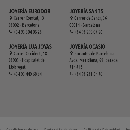
JOYERÍA EURODOR
JOYERÍA SANTS
Carrer Comtal, 13
Carrer de Sants, 36
08002 - Barcelona
08014 - Barcelona
+34 93 304 06 28
+34 93 298 07 26
JOYERÍA LUA JOYAS
JOYERÍA OCASIÓ
Carrer Occident, 18
Encantes de Barcelona
08903 - Hospitalet de
Avda. Meridiana, 69, parada
Llobregat
714-715
+34 93 449 68 64
+34 93 231 84 76