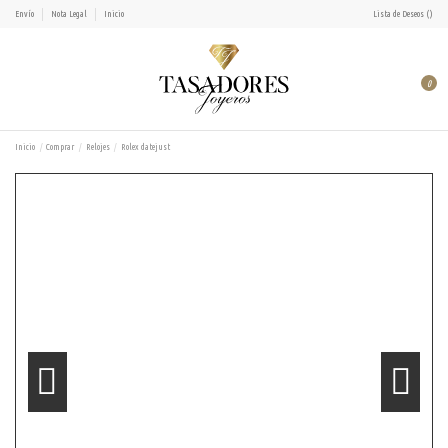
Envío
Nota Legal
Inicio
Lista de Deseos (
)
0
Inicio
Comprar
Relojes
Rolex datejust