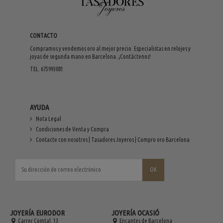
CONTACTO
Compramos y vendemos oro al mejor precio. Especialistas en relojes y
joyas de segunda mano en Barcelona. ¡Contáctenos!
TEL. 675993081
AYUDA
Nota Legal
Condiciones de Venta y Compra
Contacte con nosotros | Tasadores Joyeros | Compro oro Barcelona
JOYERÍA EURODOR
JOYERÍA OCASIÓ
Carrer Comtal, 13
Encantes de Barcelona