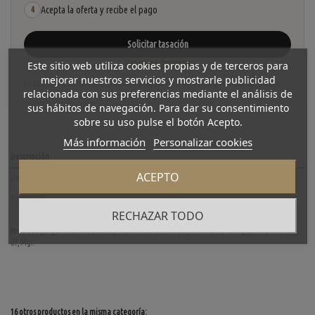
Acepta la oferta y recibe el pago
4
Solicitar tasación
Ver cómo funciona
Este sitio web utiliza cookies propias y de terceros para
mejorar nuestros servicios y mostrarle publicidad
La tasación está sujeta a revisión y aceptación tras recibir y verificar las piezas.
relacionada con sus preferencias mediante el análisis de
No se descuenta automáticamente del carrito.
sus hábitos de navegación. Para dar su consentimiento
sobre su uso pulse el botón Acepto.
Más información
Personalizar cookies
Descripción
ACEPTO
Detalles del producto
Reviews
(0)
RECHAZAR TODO
Preciosa gargantilla Tous de segunda mano en oro de primera ley. Longitud: 42cm. Peso:
27,94gr.
16 otros productos en la misma categoría: