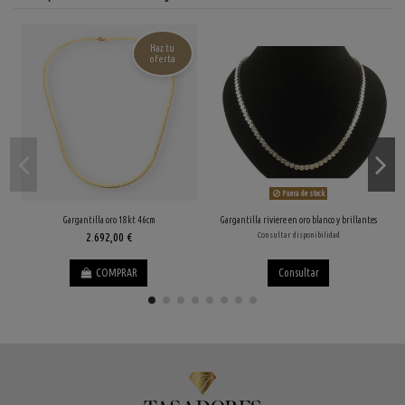
Haz tu
oferta
Fuera de stock
Gargantilla oro 18kt 46cm
Gargantilla riviere en oro blanco y brillantes
2.692,00 €
Consultar disponibilidad
COMPRAR
Consultar