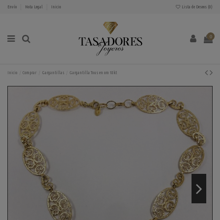
Envío
Nota Legal
Inicio
Lista de Deseos (
0
)
0
Inicio
Comprar
Gargantillas
Gargantilla Tous en oro 18kt