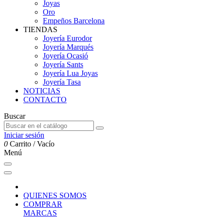
Joyas
Oro
Empeños Barcelona
TIENDAS
Joyería Eurodor
Joyería Marqués
Joyería Ocasió
Joyería Sants
Joyería Lua Joyas
Joyería Tasa
NOTICIAS
CONTACTO
Buscar
Iniciar sesión
0
Carrito
/
Vacío
Menú
QUIENES SOMOS
COMPRAR
MARCAS