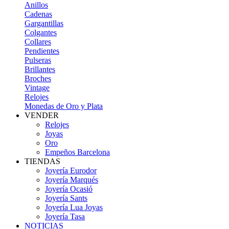
Anillos
Cadenas
Gargantillas
Colgantes
Collares
Pendientes
Pulseras
Brillantes
Broches
Vintage
Relojes
Monedas de Oro y Plata
VENDER
Relojes
Joyas
Oro
Empeños Barcelona
TIENDAS
Joyería Eurodor
Joyería Marqués
Joyería Ocasió
Joyería Sants
Joyería Lua Joyas
Joyería Tasa
NOTICIAS