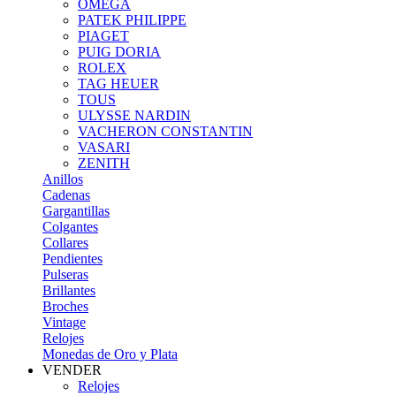
OMEGA
PATEK PHILIPPE
PIAGET
PUIG DORIA
ROLEX
TAG HEUER
TOUS
ULYSSE NARDIN
VACHERON CONSTANTIN
VASARI
ZENITH
Anillos
Cadenas
Gargantillas
Colgantes
Collares
Pendientes
Pulseras
Brillantes
Broches
Vintage
Relojes
Monedas de Oro y Plata
VENDER
Relojes