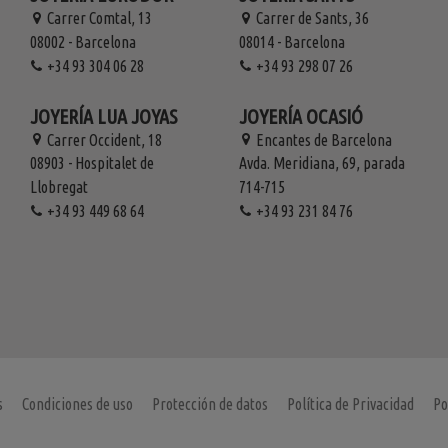
Carrer Comtal, 13
Carrer de Sants, 36
08002 - Barcelona
08014 - Barcelona
+34 93 304 06 28
+34 93 298 07 26
JOYERÍA LUA JOYAS
JOYERÍA OCASIÓ
Carrer Occident, 18
Encantes de Barcelona
08903 - Hospitalet de
Avda. Meridiana, 69, parada
Llobregat
714-715
+34 93 449 68 64
+34 93 231 84 76
s
Condiciones de uso
Protección de datos
Política de Privacidad
Po