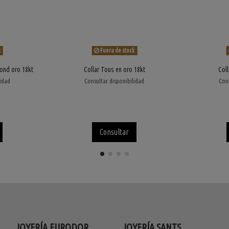
k
Fuera de stock
ond oro 18kt
Collar Tous en oro 18kt
Coll
lidad
Consultar disponibilidad
Cons
Consultar
JOYERÍA EURODOR
JOYERÍA SANTS