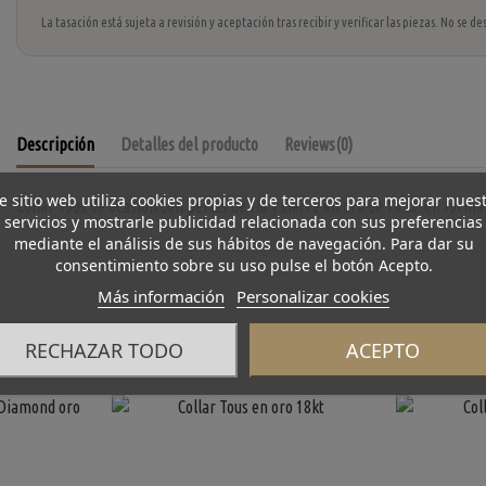
La tasación está sujeta a revisión y aceptación tras recibir y verificar las piezas. No se
Descripción
Detalles del producto
Reviews
(0)
e sitio web utiliza cookies propias y de terceros para mejorar nues
Collar Tous de ocasión con perlas de río y cierre en oro de 18 kt. en forma
servicios y mostrarle publicidad relacionada con sus preferencias
mediante el análisis de sus hábitos de navegación. Para dar su
consentimiento sobre su uso pulse el botón Acepto.
Más información
Personalizar cookies
RECHAZAR TODO
ACEPTO