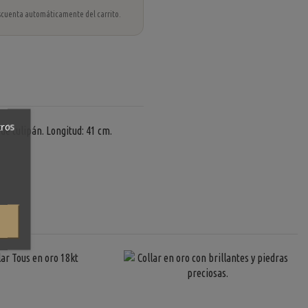
 descuenta automáticamente del carrito.
tros
 de tulipán. Longitud: 41 cm.