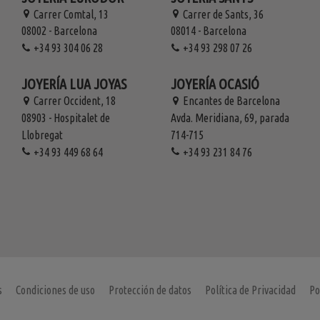
Carrer Comtal, 13
Carrer de Sants, 36
08002 - Barcelona
08014 - Barcelona
+34 93 304 06 28
+34 93 298 07 26
JOYERÍA LUA JOYAS
JOYERÍA OCASIÓ
Carrer Occident, 18
Encantes de Barcelona
08903 - Hospitalet de
Avda. Meridiana, 69, parada
Llobregat
714-715
+34 93 449 68 64
+34 93 231 84 76
s
Condiciones de uso
Protección de datos
Política de Privacidad
Po