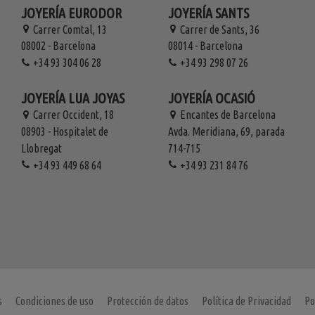
JOYERÍA EURODOR
JOYERÍA SANTS
Carrer Comtal, 13
Carrer de Sants, 36
08002 - Barcelona
08014 - Barcelona
+34 93 304 06 28
+34 93 298 07 26
JOYERÍA LUA JOYAS
JOYERÍA OCASIÓ
Carrer Occident, 18
Encantes de Barcelona
08903 - Hospitalet de
Avda. Meridiana, 69, parada
Llobregat
714-715
+34 93 449 68 64
+34 93 231 84 76
s
Condiciones de uso
Protección de datos
Política de Privacidad
Po