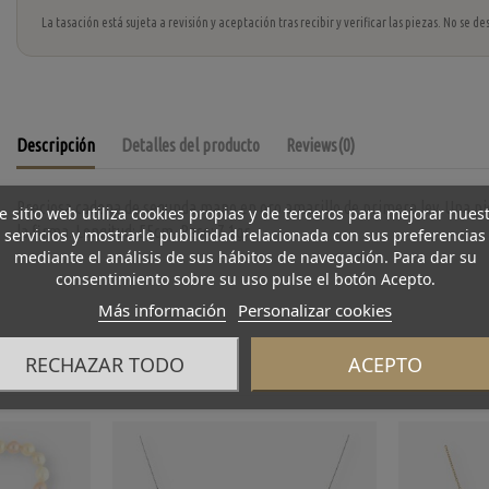
La tasación está sujeta a revisión y aceptación tras recibir y verificar las piezas. No se
Descripción
Detalles del producto
Reviews
(0)
Preciosa cadena de segunda mano en oro amarillo de primera ley. Una p
e sitio web utiliza cookies propias y de terceros para mejorar nues
la firma. Longitud: 55cm. Peso: 7.1gr.
servicios y mostrarle publicidad relacionada con sus preferencias
mediante el análisis de sus hábitos de navegación. Para dar su
consentimiento sobre su uso pulse el botón Acepto.
Más información
Personalizar cookies
RECHAZAR TODO
ACEPTO