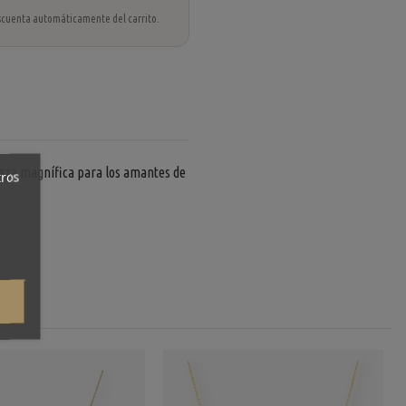
 descuenta automáticamente del carrito.
ieza magnífica para los amantes de
tros