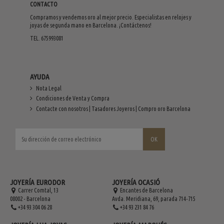
CONTACTO
Compramos y vendemos oro al mejor precio. Especialistas en relojes y
joyas de segunda mano en Barcelona. ¡Contáctenos!
TEL. 675993081
AYUDA
Nota Legal
Condiciones de Venta y Compra
Contacte con nosotros | Tasadores Joyeros | Compro oro Barcelona
JOYERÍA EURODOR
JOYERÍA OCASIÓ
Carrer Comtal, 13
Encantes de Barcelona
08002 - Barcelona
Avda. Meridiana, 69, parada 714-715
+34 93 304 06 28
+34 93 231 84 76