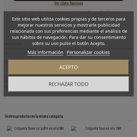
Ver cómo funciona
La tasación está sujeta a revisión y aceptación tras recibir y verificar las piezas.
No se descuenta automáticamente del carrito.
Este sitio web utiliza cookies propias y de terceros para
mejorar nuestros servicios y mostrarle publicidad
relacionada con sus preferencias mediante el análisis de
sus hábitos de navegación. Para dar su consentimiento
sobre su uso pulse el botón Acepto.
Descripción
Más información
Personalizar cookies
Detalles del producto
Reviews
(0)
ACEPTO
Colgante Vasari de segunda mano en oro blanco de 18 kt. y brillantes. Se acompaña de
fina cadena de oro blanco. Peso total: 5,2 g. Peso brillante central: 0,50 qt. aprox. Peso
RECHAZAR TODO
brillantes laterales: 0,20 qt. aprox.
16 otros productos en la misma categoría: