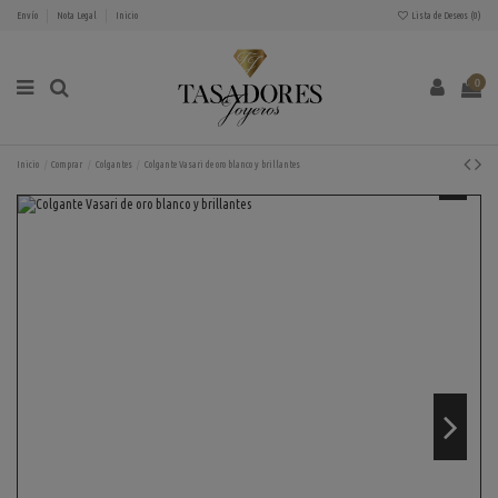
Envío
Nota Legal
Inicio
Lista de Deseos (
0
)
0
Inicio
Comprar
Colgantes
Colgante Vasari de oro blanco y brillantes