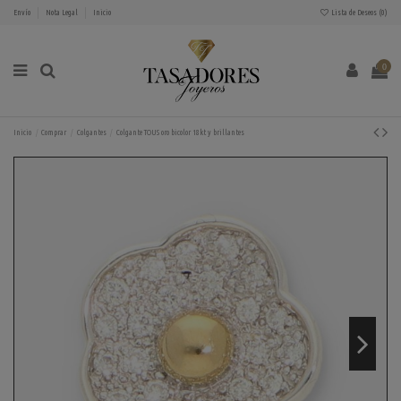
Envío
Nota Legal
Inicio
Lista de Deseos (
0
)
0
Inicio
Comprar
Colgantes
Colgante TOUS oro bicolor 18kt y brillantes