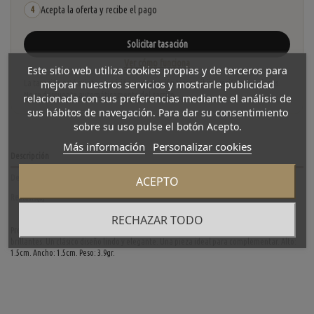
Acepta la oferta y recibe el pago
4
Solicitar tasación
Ver cómo funciona
Este sitio web utiliza cookies propias y de terceros para
mejorar nuestros servicios y mostrarle publicidad
La tasación está sujeta a revisión y aceptación tras recibir y verificar las piezas.
No se descuenta automáticamente del carrito.
relacionada con sus preferencias mediante el análisis de
sus hábitos de navegación. Para dar su consentimiento
sobre su uso pulse el botón Acepto.
Más información
Personalizar cookies
Descripción
Detalles del producto
ACEPTO
Reviews
(0)
RECHAZAR TODO
Precioso colgante tous de segunda mano en oro amarillo y blanco de primera ley con
brillantes. Un clásico diseño lindo y elegante. Una pieza ideal para complementar. Alto:
1.5cm. Ancho: 1.5cm. Peso: 3.9gr.