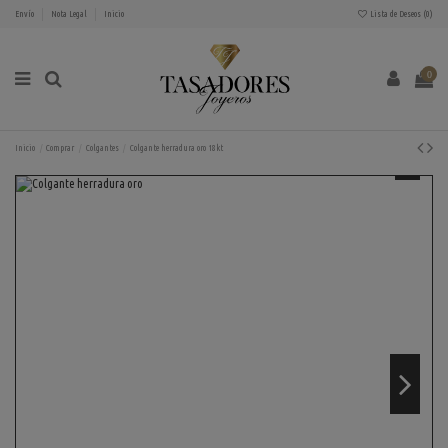
Envío
Nota Legal
Inicio
Lista de Deseos (
0
)
0
Inicio
Comprar
Colgantes
Colgante herradura oro 18kt