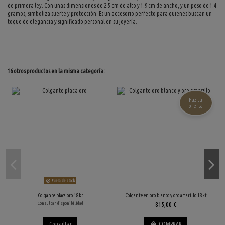
de primera ley. Con unas dimensiones de 2.5 cm de alto y 1.9 cm de ancho, y un peso de 1.4
gramos, simboliza suerte y protección. Es un accesorio perfecto para quienes buscan un
toque de elegancia y significado personal en su joyería.
16 otros productos en la misma categoría:
Haz tu
oferta
Fuera de stock
Colgante placa oro 18kt
Colgante en oro blanco y oro amarillo 18kt
Consultar disponibilidad
815,00 €
Consultar
COMPRAR