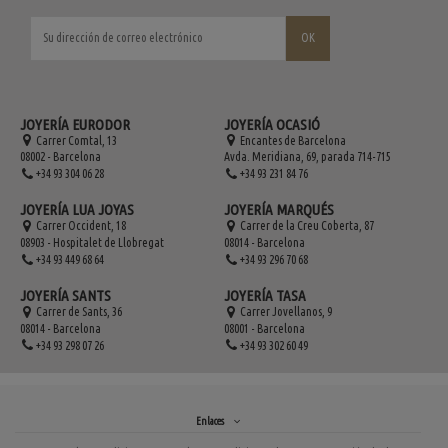
JOYERÍA EURODOR
JOYERÍA OCASIÓ
Carrer Comtal, 13
Encantes de Barcelona
08002 - Barcelona
Avda. Meridiana, 69, parada 714-715
+34 93 304 06 28
+34 93 231 84 76
JOYERÍA LUA JOYAS
JOYERÍA MARQUÉS
Carrer Occident, 18
Carrer de la Creu Coberta, 87
08903 - Hospitalet de Llobregat
08014 - Barcelona
+34 93 449 68 64
+34 93 296 70 68
JOYERÍA SANTS
JOYERÍA TASA
Carrer de Sants, 36
Carrer Jovellanos, 9
08014 - Barcelona
08001 - Barcelona
+34 93 298 07 26
+34 93 302 60 49
Enlaces