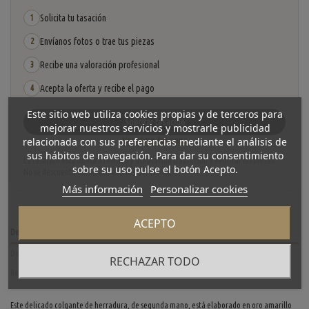
Solicita tu tasación
1
Envíanos fotos o trae tus piezas
2
Recibe una valoración profesional
3
Acepta la oferta y recibe el pago
4
Este sitio web utiliza cookies propias y de terceros para
Solicitar tasación
mejorar nuestros servicios y mostrarle publicidad
relacionada con sus preferencias mediante el análisis de
Ver cómo funciona
sus hábitos de navegación. Para dar su consentimiento
La tasación está sujeta a revisión y aceptación tras recibir y verificar las piezas.
sobre su uso pulse el botón Acepto.
No se descuenta automáticamente del carrito.
Más información
Personalizar cookies
ACEPTO
Descripción
Detalles del producto
RECHAZAR TODO
Reviews
(0)
Este delicado colgante de herradura, de segunda mano, está elaborado en oro amarillo