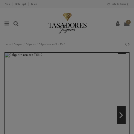
Envío
Nota Legal
Inicio
Lista de Deseos (
0
)
0
Inicio
Comprar
Colgantes
Colgante oso oro 18kt TOUS