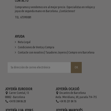
CONTACTO
Compramos y vendemos oro al mejor precio. Especialistas en relojes y
joyas de segunda mano en Barcelona. ¡Contáctenos!
TEL. 675993081
AYUDA
Nota Legal
Condiciones de Venta y Compra
Contacte con nosotros | Tasadores Joyeros | Compro oro Barcelona
JOYERÍA EURODOR
JOYERÍA OCASIÓ
Carrer Comtal, 13
Encantes de Barcelona
08002 - Barcelona
Avda. Meridiana, 69, parada 714-715
+34 93 304 06 28
+34 93 231 84 76
JOYERÍA LUA JOYAS
JOYERÍA MARQUÉS