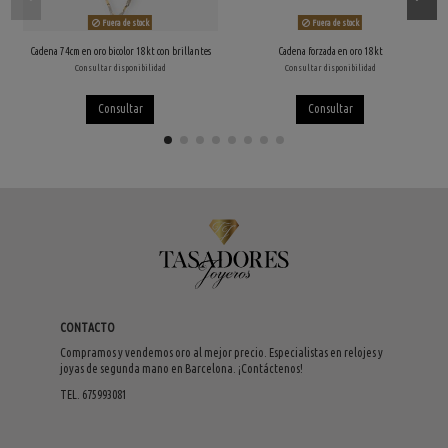
Fuera de stock
Fuera de stock
Cadena 74cm en oro bicolor 18kt con brillantes
Cadena forzada en oro 18kt
Consultar disponibilidad
Consultar disponibilidad
Consultar
Consultar
CONTACTO
Compramos y vendemos oro al mejor precio. Especialistas en relojes y
joyas de segunda mano en Barcelona. ¡Contáctenos!
TEL. 675993081