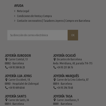
AYUDA
Nota Legal
Condiciones de Venta y Compra
Contacte con nosotros | Tasadores Joyeros | Compro oro Barcelona
JOYERÍA EURODOR
JOYERÍA OCASIÓ
Carrer Comtal, 13
Encantes de Barcelona
08002 - Barcelona
Avda. Meridiana, 69, parada 714-715
+34 93 304 06 28
+34 93 231 84 76
JOYERÍA LUA JOYAS
JOYERÍA MARQUÉS
Carrer Occident, 18
Carrer de la Creu Coberta, 87
08903 - Hospitalet de Llobregat
08014 - Barcelona
+34 93 449 68 64
+34 93 296 70 68
JOYERÍA SANTS
JOYERÍA TASA
Carrer de Sants, 36
Carrer Jovellanos, 9
08014 - Barcelona
08001 - Barcelona