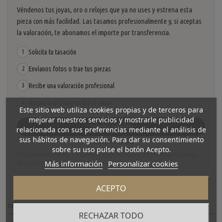
Véndenos tus joyas, oro o relojes que ya no uses y estrena esta
pieza con más facilidad. Las tasamos profesionalmente y, si aceptas
la valoración, te abonamos el importe por transferencia.
Solicita tu tasación
1
Envíanos fotos o trae tus piezas
2
Recibe una valoración profesional
3
Acepta la oferta y recibe el pago
4
Este sitio web utiliza cookies propias y de terceros para
mejorar nuestros servicios y mostrarle publicidad
Solicitar tasación
relacionada con sus preferencias mediante el análisis de
sus hábitos de navegación. Para dar su consentimiento
Ver cómo funciona
sobre su uso pulse el botón Acepto.
La tasación está sujeta a revisión y aceptación tras recibir y verificar las piezas.
Más información
Personalizar cookies
No se descuenta automáticamente del carrito.
ACEPTO
Descripción
RECHAZAR TODO
Detalles del producto