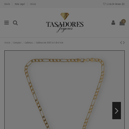
Envío
Nota Legal
Inicio
Lista de Deseos (
0
)
0
Inicio
Comprar
Cadenas
Cadena oro 18kt 3x1 de 61cm