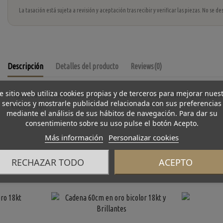
La tasación está sujeta a revisión y aceptación tras recibir y verificar las piezas. No se
Descripción
Detalles del producto
Reviews
(0)
e sitio web utiliza cookies propias y de terceros para mejorar nues
Magnífica cadena de calabrotes en oro de 18kt. Una excelente pieza para
servicios y mostrarle publicidad relacionada con sus preferencias
Peso:95,25gr.
mediante el análisis de sus hábitos de navegación. Para dar su
consentimiento sobre su uso pulse el botón Acepto.
Más información
Personalizar cookies
RECHAZAR TODO
ACEPTO