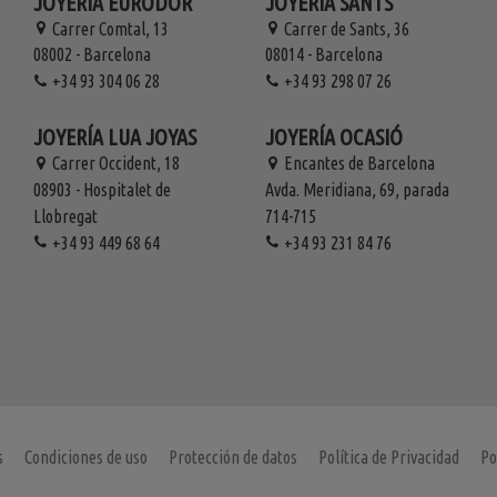
JOYERÍA EURODOR
JOYERÍA SANTS
Carrer Comtal, 13
Carrer de Sants, 36
08002 - Barcelona
08014 - Barcelona
+34 93 304 06 28
+34 93 298 07 26
JOYERÍA LUA JOYAS
JOYERÍA OCASIÓ
Carrer Occident, 18
Encantes de Barcelona
08903 - Hospitalet de
Avda. Meridiana, 69, parada
Llobregat
714-715
+34 93 449 68 64
+34 93 231 84 76
s
Condiciones de uso
Protección de datos
Política de Privacidad
Po