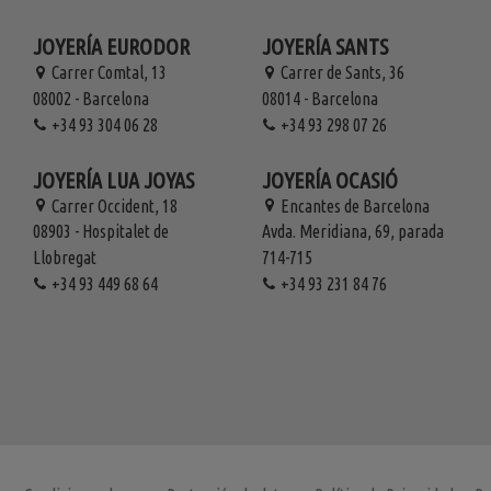
JOYERÍA EURODOR
JOYERÍA SANTS
Carrer Comtal, 13
Carrer de Sants, 36
08002 - Barcelona
08014 - Barcelona
+34 93 304 06 28
+34 93 298 07 26
JOYERÍA LUA JOYAS
JOYERÍA OCASIÓ
Carrer Occident, 18
Encantes de Barcelona
08903 - Hospitalet de
Avda. Meridiana, 69, parada
Llobregat
714-715
+34 93 449 68 64
+34 93 231 84 76