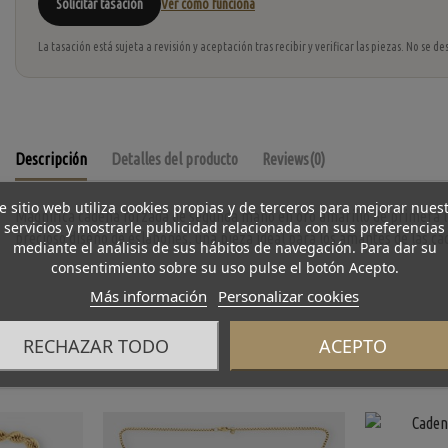
Solicitar tasación
Ver cómo funciona
La tasación está sujeta a revisión y aceptación tras recibir y verificar las piezas. No se
Descripción
Detalles del producto
Reviews
(0)
e sitio web utiliza cookies propias y de terceros para mejorar nues
Magnífica cadena forzada de segunda mano en oro amarillo de primera l
servicios y mostrarle publicidad relacionada con sus preferencias
precioso diseño de eslabones, una pieza ideal para los amantes de las cad
mediante el análisis de sus hábitos de navegación. Para dar su
consentimiento sobre su uso pulse el botón Acepto.
Más información
Personalizar cookies
RECHAZAR TODO
ACEPTO