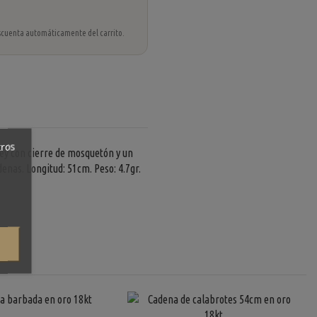
 descuenta automáticamente del carrito.
tros
ey con cierre de mosquetón y un
enas. Longitud: 51cm. Peso: 4.7gr.