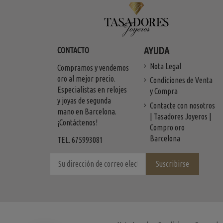
AYUDA
CONTACTO
Nota Legal
Compramos y vendemos
oro al mejor precio.
Condiciones de Venta
Especialistas en relojes
y Compra
y joyas de segunda
Contacte con nosotros
mano en Barcelona.
| Tasadores Joyeros |
¡Contáctenos!
Compro oro
Barcelona
TEL. 675993081