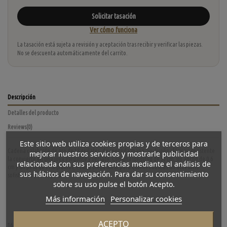
Solicitar tasación
Ver cómo funciona
La tasación está sujeta a revisión y aceptación tras recibir y verificar las piezas.
No se descuenta automáticamente del carrito.
Descripción
Detalles del producto
Reviews
(0)
Este sitio web utiliza cookies propias y de terceros para
Cadena calabrote de oro de 18 quilates, de segunda mano. Su diseño clásico y resistente
mejorar nuestros servicios y mostrarle publicidad
la convierte en una joya elegante y versátil. Con una longitud de 55 cm, un ancho de 0.6
relacionada con sus preferencias mediante el análisis de
cm y un peso de 17.8 gramos, es una pieza ideal para quienes buscan un accesorio
sus hábitos de navegación. Para dar su consentimiento
sofisticado y atemporal.
sobre su uso pulse el botón Acepto.
Más información
Personalizar cookies
ACEPTO
16 otros productos en la misma categoría: