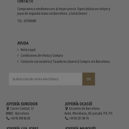
CONTACTO
Compramos y vendemos oro al mejor precio. Especialistas en relojes y
joyas de segunda mano en Barcelona. ¡Contáctenos!
TEL. 675993081
AYUDA
Nota Legal
Condiciones de Venta y Compra
Contacte con nosotros | Tasadores Joyeros | Compro oro Barcelona
JOYERÍA EURODOR
JOYERÍA OCASIÓ
Carrer Comtal, 13
Encantes de Barcelona
08002 - Barcelona
Avda. Meridiana, 69, parada 714-715
+34 93 304 06 28
+34 93 231 84 76
JOYERÍA LUA JOYAS
JOYERÍA MARQUÉS