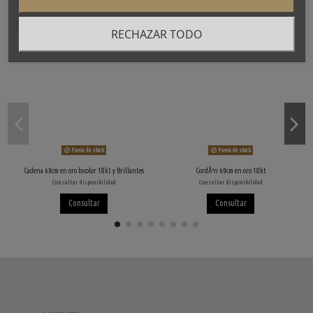
RECHAZAR TODO
Fuera de stock
Fuera de stock
Cadena 60cm en oro bicolor 18kt y Brillantes
CordÃ³n 60cm en oro 18kt
Consultar disponibilidad
Consultar disponibilidad
Consultar
Consultar