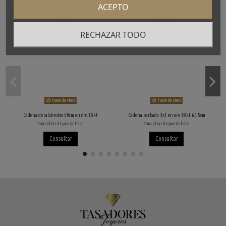
ACEPTO
RECHAZAR TODO
Fuera de stock
Fuera de stock
Cadena de calabrotes 60cm en oro 18kt
Cadena barbada 3x1 en oro 18kt 60.5cm
Consultar disponibilidad
Consultar disponibilidad
Consultar
Consultar