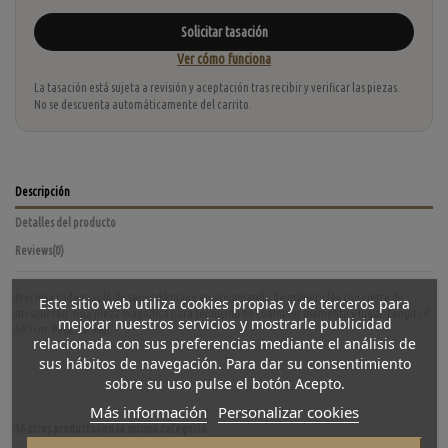
Solicitar tasación
Ver cómo funciona
La tasación está sujeta a revisión y aceptación tras recibir y verificar las piezas.
No se descuenta automáticamente del carrito.
Descripción
Detalles del producto
Reviews
(0)
Preciosa cadena rolo de segunda mano en oro amarillo de primera ley con cierre de
Este sitio web utiliza cookies propias y de terceros para
mosquetón. Una pieza magnífica para ser lucida en cualquier momento y lugar. Longitud:
mejorar nuestros servicios y mostrarle publicidad
50.5cm. Peso: 13.96gr.
relacionada con sus preferencias mediante el análisis de
sus hábitos de navegación. Para dar su consentimiento
sobre su uso pulse el botón Acepto.
Más información
Personalizar cookies
16 otros productos en la misma categoría: