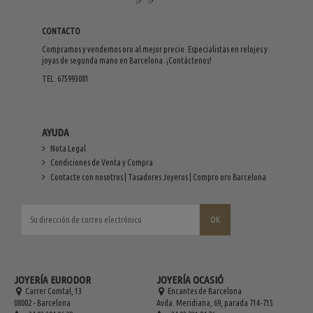
CONTACTO
Compramos y vendemos oro al mejor precio. Especialistas en relojes y
joyas de segunda mano en Barcelona. ¡Contáctenos!
TEL. 675993081
AYUDA
Nota Legal
Condiciones de Venta y Compra
Contacte con nosotros | Tasadores Joyeros | Compro oro Barcelona
JOYERÍA EURODOR
JOYERÍA OCASIÓ
Carrer Comtal, 13
Encantes de Barcelona
08002 - Barcelona
Avda. Meridiana, 69, parada 714-715