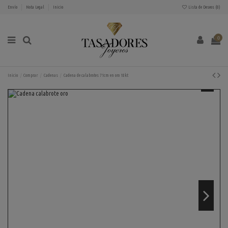
Envío
Nota Legal
Inicio
Lista de Deseos (
0
)
0
Inicio
Comprar
Cadenas
Cadena de calabrotes 71cm en oro 18kt