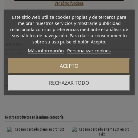
Ver cómo funciona
La tasación está sujeta a revisión y aceptación tras recibir y verificar las piezas.
Este sitio web utiliza cookies propias y de terceros para
No se descuenta automáticamente del carrito.
mejorar nuestros servicios y mostrarle publicidad
relacionada con sus preferencias mediante el análisis de
sus hábitos de navegación. Para dar su consentimiento
sobre su uso pulse el botón Acepto.
Descripción
Más información
Personalizar cookies
Detalles del producto
Reviews
(0)
ACEPTO
Preciosa cadena de calabrotes de segunda mano en oro amarillo de primera ley. Una
RECHAZAR TODO
pieza clásica e ideal para los amantes de este estilo de cadenas. Longitud: 71cm. Grosor:
0.5cm. Peso: 43.4gr.
16 otros productos en la misma categoría: