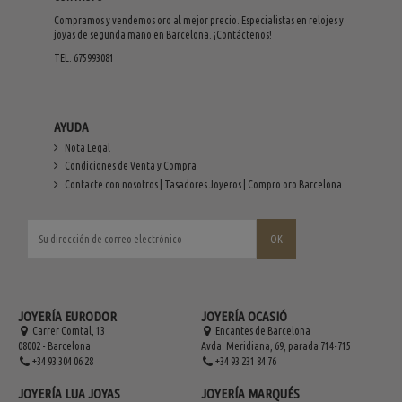
Compramos y vendemos oro al mejor precio. Especialistas en relojes y
joyas de segunda mano en Barcelona. ¡Contáctenos!
TEL. 675993081
AYUDA
Nota Legal
Condiciones de Venta y Compra
Contacte con nosotros | Tasadores Joyeros | Compro oro Barcelona
JOYERÍA EURODOR
JOYERÍA OCASIÓ
Carrer Comtal, 13
Encantes de Barcelona
08002 - Barcelona
Avda. Meridiana, 69, parada 714-715
+34 93 304 06 28
+34 93 231 84 76
JOYERÍA LUA JOYAS
JOYERÍA MARQUÉS