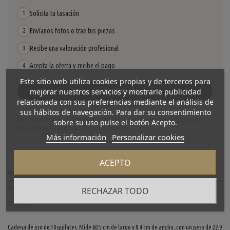
Solicita tu tasación
1
Envíanos fotos o trae tus piezas
2
Recibe una valoración profesional
3
Acepta la oferta y recibe el pago
4
Este sitio web utiliza cookies propias y de terceros para
mejorar nuestros servicios y mostrarle publicidad
Solicitar tasación
relacionada con sus preferencias mediante el análisis de
Ver cómo funciona
sus hábitos de navegación. Para dar su consentimiento
La tasación está sujeta a revisión y aceptación tras recibir y verificar las piezas.
sobre su uso pulse el botón Acepto.
No se descuenta automáticamente del carrito.
Más información
Personalizar cookies
ACEPTO
Descripción
RECHAZAR TODO
Detalles del producto
Reviews
(0)
Cadena de oro de 18 quilates. Mide 60.5 cm de largo y 0.4 cm de ancho, con un peso de 22.9