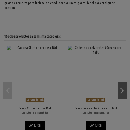
gramos. Perfecta para lucir sola o combinar con un colgante, ideal para cualquier
ocasión.
16 otros productos en la misma categoría:
Fuera de stock
Fuera de stock
Cadena 91cm en oro rosa 18kt
Cadena de calabrotes 80cm en oro 18kt
Consultar disponibilidad
Consultar disponibilidad
Consultar
Consultar