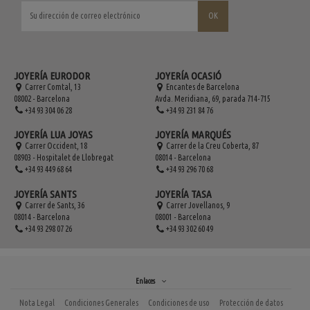
JOYERÍA EURODOR
JOYERÍA OCASIÓ
Carrer Comtal, 13
Encantes de Barcelona
08002 - Barcelona
Avda. Meridiana, 69, parada 714-715
+34 93 304 06 28
+34 93 231 84 76
JOYERÍA LUA JOYAS
JOYERÍA MARQUÉS
Carrer Occident, 18
Carrer de la Creu Coberta, 87
08903 - Hospitalet de Llobregat
08014 - Barcelona
+34 93 449 68 64
+34 93 296 70 68
JOYERÍA SANTS
JOYERÍA TASA
Carrer de Sants, 36
Carrer Jovellanos, 9
08014 - Barcelona
08001 - Barcelona
+34 93 298 07 26
+34 93 302 60 49
Enlaces
Nota Legal
Condiciones Generales
Condiciones de uso
Protección de datos