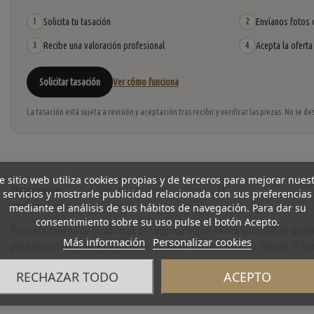
Solicita tu tasación
Envíanos fotos o
1
2
Recibe una valoración profesional
Acepta la oferta
3
4
Solicitar tasación
Ver cómo funciona
La tasación está sujeta a revisión y aceptación tras recibir y verificar las piezas. No se
e sitio web utiliza cookies propias y de terceros para mejorar nues
Descripción
Detalles del producto
Reviews
(0)
servicios y mostrarle publicidad relacionada con sus preferencias
mediante el análisis de sus hábitos de navegación. Para dar su
consentimiento sobre su uso pulse el botón Acepto.
Preciosa cadena de calabrotes de segunda mano en oro amarillo de primer
Más información
Personalizar cookies
para los amantes de este estilo de cadenas. Longitud: 63.cm. Grosor: 0.7cm
RECHAZAR TODO
ACEPTO