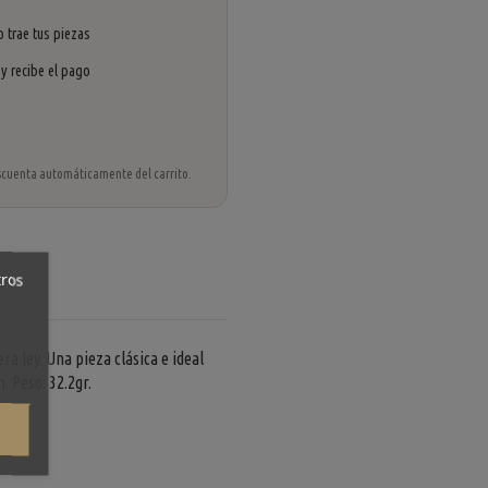
 trae tus piezas
 y recibe el pago
 descuenta automáticamente del carrito.
tros
a ley. Una pieza clásica e ideal
. Peso: 32.2gr.