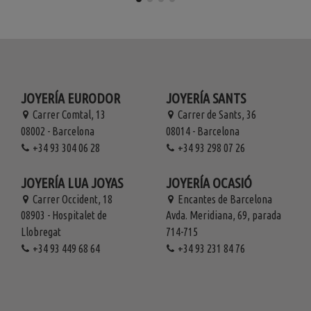
JOYERÍA EURODOR
JOYERÍA SANTS
Carrer Comtal, 13
Carrer de Sants, 36
08002 - Barcelona
08014 - Barcelona
+34 93 304 06 28
+34 93 298 07 26
JOYERÍA LUA JOYAS
JOYERÍA OCASIÓ
Carrer Occident, 18
Encantes de Barcelona
08903 - Hospitalet de
Avda. Meridiana, 69, parada
Llobregat
714-715
+34 93 449 68 64
+34 93 231 84 76