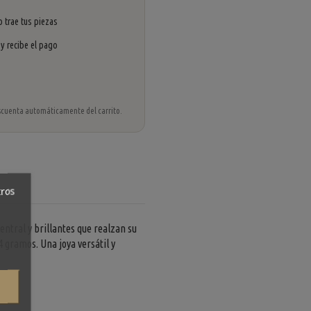
 trae tus piezas
 y recibe el pago
 descuenta automáticamente del carrito.
tros
ntral y brillantes que realzan su
4 gramos. Una joya versátil y