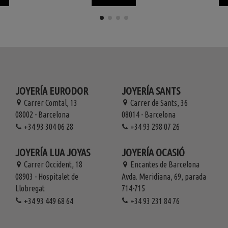
JOYERÍA EURODOR
JOYERÍA SANTS
Carrer Comtal, 13
Carrer de Sants, 36
08002 - Barcelona
08014 - Barcelona
+34 93 304 06 28
+34 93 298 07 26
JOYERÍA LUA JOYAS
JOYERÍA OCASIÓ
Carrer Occident, 18
Encantes de Barcelona
08903 - Hospitalet de
Avda. Meridiana, 69, parada
Llobregat
714-715
+34 93 449 68 64
+34 93 231 84 76