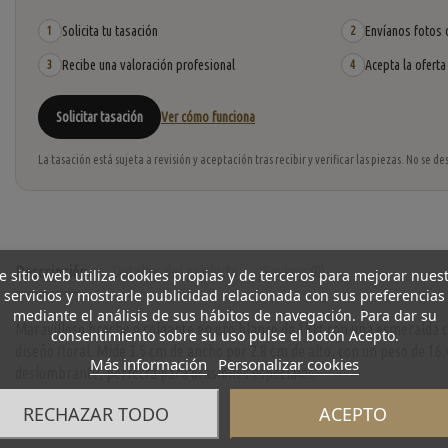
Solicita tu tasación
Envíanos fotos o
1
2
Recibe una valoración profesional
Acepta la oferta
3
4
Solicitar tasación
Ver cómo funciona
La tasación está sujeta a revisión y aceptación tras recibir y verificar las piezas. No se
Descripción
Detalles del producto
Reviews
(0)
e sitio web utiliza cookies propias y de terceros para mejorar nues
servicios y mostrarle publicidad relacionada con sus preferencias
mediante el análisis de sus hábitos de navegación. Para dar su
Maravilloso broche o colgante en oro blanco de 18kt con una esmeralda ce
consentimiento sobre su uso pulse el botón Acepto.
diseño floral. Mide 3.5 cm de ancho por 2.8 cm de alto, con un peso de 16.
Más información
Personalizar cookies
deslumbrante, perfecta para ocasiones especiales.
RECHAZAR TODO
ACEPTO