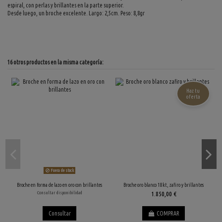
espiral, con perlas y brillantes en la parte superior.
Desde luego, un broche excelente. Largo: 2,5cm. Peso: 8,8gr
16 otros productos en la misma categoría:
Haz tu
oferta
Fuera de stock
Broche en forma de lazo en oro con brillantes
Broche oro blanco 18kt, zafiro y brillantes
Consultar disponibilidad
1.850,00 €
Consultar
COMPRAR