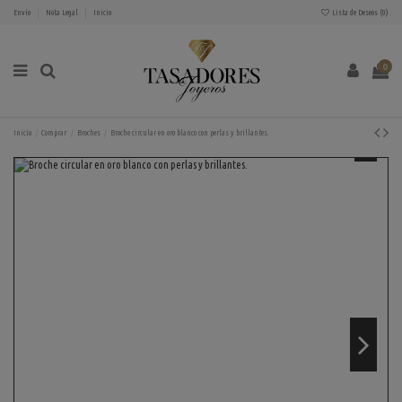
Envío
Nota Legal
Inicio
Lista de Deseos (
0
)
0
Inicio
Comprar
Broches
Broche circular en oro blanco con perlas y brillantes.