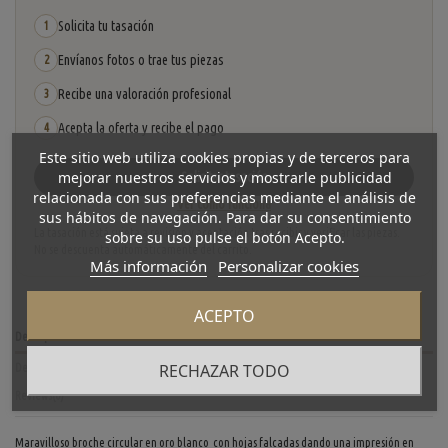
Solicita tu tasación
1
Envíanos fotos o trae tus piezas
2
Recibe una valoración profesional
3
Acepta la oferta y recibe el pago
4
Este sitio web utiliza cookies propias y de terceros para
mejorar nuestros servicios y mostrarle publicidad
Solicitar tasación
relacionada con sus preferencias mediante el análisis de
Ver cómo funciona
sus hábitos de navegación. Para dar su consentimiento
La tasación está sujeta a revisión y aceptación tras recibir y verificar las piezas.
sobre su uso pulse el botón Acepto.
No se descuenta automáticamente del carrito.
Más información
Personalizar cookies
ACEPTO
Descripción
RECHAZAR TODO
Detalles del producto
Reviews
(0)
Maravilloso broche circular en oro blanco con hojas falcadas dando una impresión en