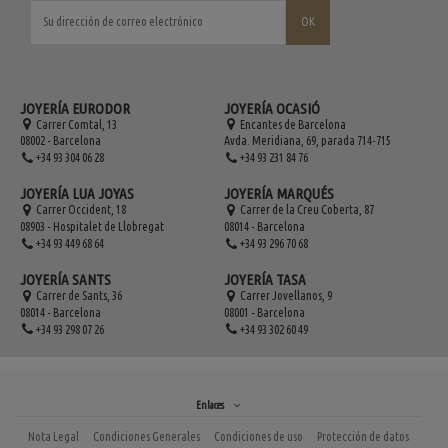
JOYERÍA EURODOR
JOYERÍA OCASIÓ
Carrer Comtal, 13
Encantes de Barcelona
08002 - Barcelona
Avda. Meridiana, 69, parada 714-715
+34 93 304 06 28
+34 93 231 84 76
JOYERÍA LUA JOYAS
JOYERÍA MARQUÉS
Carrer Occident, 18
Carrer de la Creu Coberta, 87
08903 - Hospitalet de Llobregat
08014 - Barcelona
+34 93 449 68 64
+34 93 296 70 68
JOYERÍA SANTS
JOYERÍA TASA
Carrer de Sants, 36
Carrer Jovellanos, 9
08014 - Barcelona
08001 - Barcelona
+34 93 298 07 26
+34 93 302 60 49
Enlaces
Nota Legal
Condiciones Generales
Condiciones de uso
Protección de datos