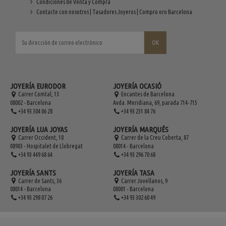
Condiciones de Venta y Compra
Contacte con nosotros | Tasadores Joyeros | Compro oro Barcelona
JOYERÍA EURODOR
JOYERÍA OCASIÓ
Carrer Comtal, 13
Encantes de Barcelona
08002 - Barcelona
Avda. Meridiana, 69, parada 714-715
+34 93 304 06 28
+34 93 231 84 76
JOYERÍA LUA JOYAS
JOYERÍA MARQUÉS
Carrer Occident, 18
Carrer de la Creu Coberta, 87
08903 - Hospitalet de Llobregat
08014 - Barcelona
+34 93 449 68 64
+34 93 296 70 68
JOYERÍA SANTS
JOYERÍA TASA
Carrer de Sants, 36
Carrer Jovellanos, 9
08014 - Barcelona
08001 - Barcelona
+34 93 298 07 26
+34 93 302 60 49