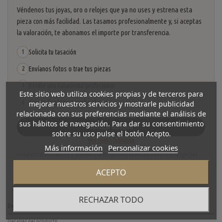
Véndenos tus joyas, oro o relojes que ya no uses y estrena esta
pieza con más facilidad. Las tasamos profesionalmente y, si aceptas
la valoración, te abonamos el importe por transferencia.
Solicita tu tasación
1
Envíanos fotos o trae tus piezas
2
Recibe una valoración profesional
3
Este sitio web utiliza cookies propias y de terceros para
Acepta la oferta y recibe el pago
mejorar nuestros servicios y mostrarle publicidad
4
relacionada con sus preferencias mediante el análisis de
sus hábitos de navegación. Para dar su consentimiento
Solicitar tasación
sobre su uso pulse el botón Acepto.
Ver cómo funciona
Más información
Personalizar cookies
La tasación está sujeta a revisión y aceptación tras recibir y verificar las piezas.
No se descuenta automáticamente del carrito.
ACEPTO
RECHAZAR TODO
Descripción
Detalles del producto