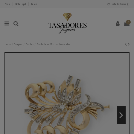
Envío
Nota Legal
Inicio
Lista de Deseos (
0
)
0
Inicio
Comprar
Broches
Broche de oro 18kt con diamantes