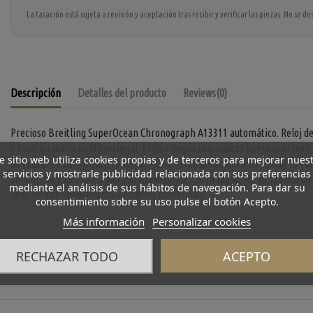
La tasación está sujeta a revisión y aceptación tras recibir y verificar las piezas. No se
Descripción
Detalles del producto
Reviews
(0)
Precioso Breitling SuperOcean Chronograph A13311 automático. Reloj de
y bisel giratorio unidireccional. Esfera negra con índices luminiscente
e sitio web utiliza cookies propias y de terceros para mejorar nues
de cristal de zafiro antirreflejos. Movimiento automático Breitling 13 c
servicios y mostrarle publicidad relacionada con sus preferencias
de marcha y 25 rubíes. Hermeticidad hasta 200 m (20 ATM). Brazalete de 
mediante el análisis de sus hábitos de navegación. Para dar su
reloj de alto rendimiento y estética profesional.
consentimiento sobre su uso pulse el botón Acepto.
Más información
Personalizar cookies
RECHAZAR TODO
ACEPTO