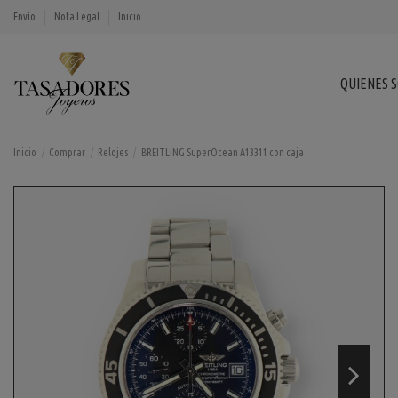
Envío
Nota Legal
Inicio
QUIENES 
Inicio
Comprar
Relojes
BREITLING SuperOcean A13311 con caja