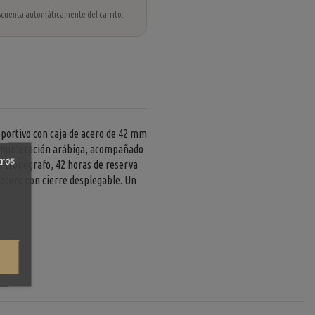
 descuenta automáticamente del carrito.
portivo con caja de acero de 42 mm
s y numeración arábiga, acompañado
tros
on cronógrafo, 42 horas de reserva
acero con cierre desplegable. Un