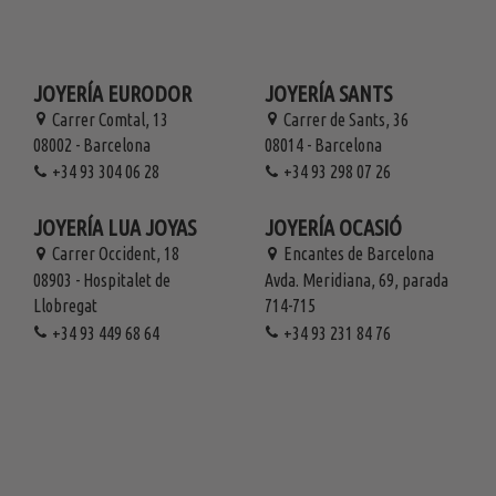
JOYERÍA EURODOR
JOYERÍA SANTS
Carrer Comtal, 13
Carrer de Sants, 36
08002 - Barcelona
08014 - Barcelona
+34 93 304 06 28
+34 93 298 07 26
JOYERÍA LUA JOYAS
JOYERÍA OCASIÓ
Carrer Occident, 18
Encantes de Barcelona
08903 - Hospitalet de
Avda. Meridiana, 69, parada
Llobregat
714-715
+34 93 449 68 64
+34 93 231 84 76