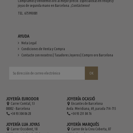
Compramos y vendemos oro al mejor precio. Especialistas en relojes y
joyas de segunda mano en Barcelona. ¡Contáctenos!
TEL. 675993081
AYUDA
Nota Legal
Condiciones de Venta y Compra
Contacte con nosotros | Tasadores Joyeros | Compro oro Barcelona
JOYERÍA EURODOR
JOYERÍA OCASIÓ
Carrer Comtal, 13
Encantes de Barcelona
08002 - Barcelona
Avda. Meridiana, 69, parada 714-715
+34 93 304 06 28
+34 93 231 84 76
JOYERÍA LUA JOYAS
JOYERÍA MARQUÉS
Carrer Occident, 18
Carrer de la Creu Coberta, 87