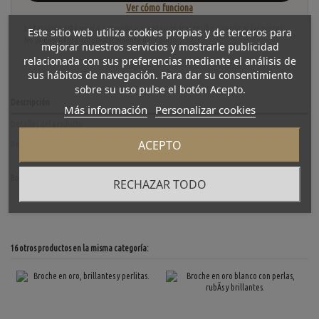
Ver cómo funciona
La tasación está sujeta a revisión y aceptación tras recibir y verificar las piezas.
Este sitio web utiliza cookies propias y de terceros para
No se descuenta automáticamente del carrito.
mejorar nuestros servicios y mostrarle publicidad
relacionada con sus preferencias mediante el análisis de
sus hábitos de navegación. Para dar su consentimiento
sobre su uso pulse el botón Acepto.
Descripción
Más información
Personalizar cookies
Detalles del producto
ACEPTO
Reviews
(0)
BotÃ³n solapa Abeja oro
RECHAZAR TODO
16 otros productos en la misma categoría: