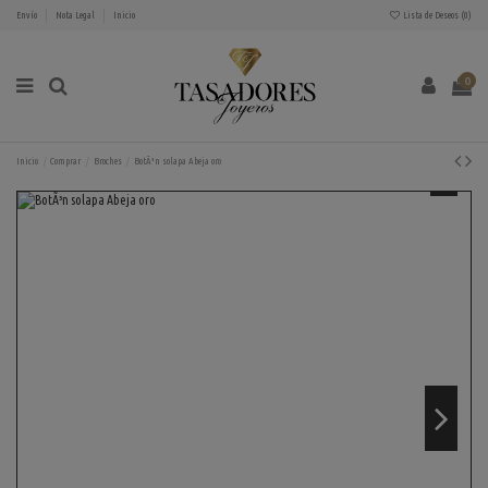
Envío
Nota Legal
Inicio
Lista de Deseos (
0
)
0
Inicio
Comprar
Broches
BotÃ³n solapa Abeja oro