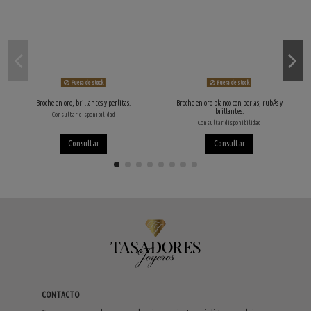
Fuera de stock
Fuera de stock
Broche en oro, brillantes y perlitas.
Broche en oro blanco con perlas, rubÃ­s y
brillantes.
Consultar disponibilidad
Consultar disponibilidad
Consultar
Consultar
CONTACTO