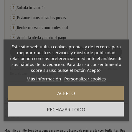
Solicita tu tasación
1
Envíanos fotos o trae tus piezas
2
Recibe una valoración profesional
3
Acepta la oferta y recibe el pago
4
Este sitio web utiliza cookies propias y de terceros para
mejorar nuestros servicios y mostrarle publicidad
Solicitar tasación
relacionada con sus preferencias mediante el análisis de
Ver cómo funciona
sus hábitos de navegación. Para dar su consentimiento
La tasación está sujeta a revisión y aceptación tras recibir y verificar las piezas.
sobre su uso pulse el botón Acepto.
No se descuenta automáticamente del carrito.
Más información
Personalizar cookies
ACEPTO
Descripción
RECHAZAR TODO
Detalles del producto
Reviews
(0)
Magnifico anillo Tous de segunda mano en oro blanco de primera ley con brillantes. Una