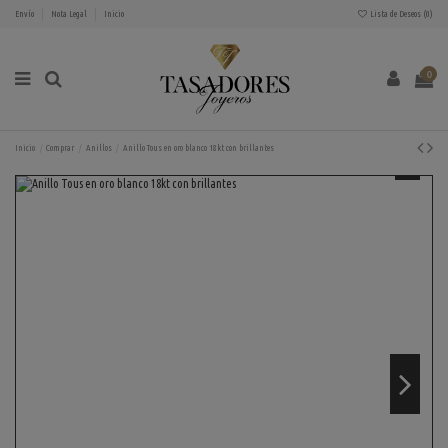
Envío
Nota Legal
Inicio
Lista de Deseos (
0
)
0
Inicio
Comprar
Anillos
Anillo Tous en oro blanco 18kt con brillantes