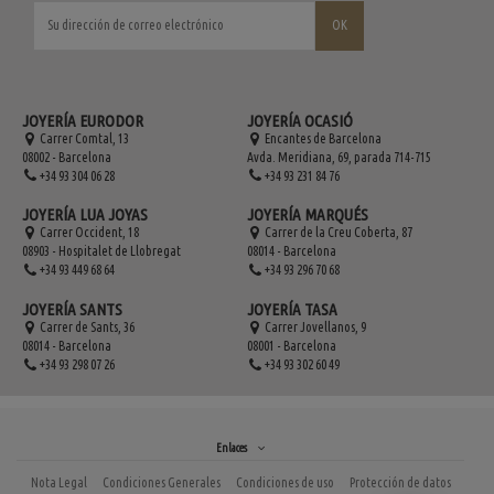
JOYERÍA EURODOR
JOYERÍA OCASIÓ
Carrer Comtal, 13
Encantes de Barcelona
08002 - Barcelona
Avda. Meridiana, 69, parada 714-715
+34 93 304 06 28
+34 93 231 84 76
JOYERÍA LUA JOYAS
JOYERÍA MARQUÉS
Carrer Occident, 18
Carrer de la Creu Coberta, 87
08903 - Hospitalet de Llobregat
08014 - Barcelona
+34 93 449 68 64
+34 93 296 70 68
JOYERÍA SANTS
JOYERÍA TASA
Carrer de Sants, 36
Carrer Jovellanos, 9
08014 - Barcelona
08001 - Barcelona
+34 93 298 07 26
+34 93 302 60 49
Enlaces
Nota Legal
Condiciones Generales
Condiciones de uso
Protección de datos