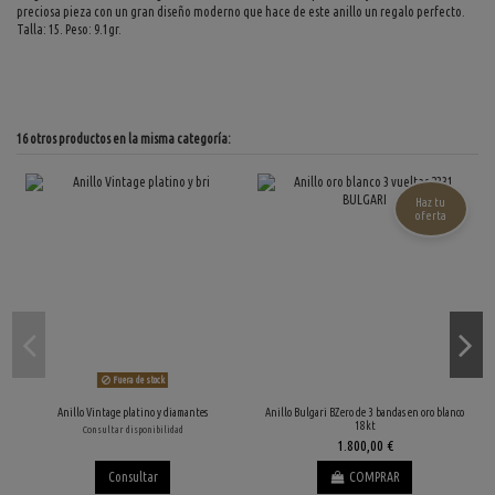
preciosa pieza con un gran diseño moderno que hace de este anillo un regalo perfecto.
Talla: 15. Peso: 9.1gr.
16 otros productos en la misma categoría:
Haz tu
oferta
Fuera de stock
Anillo Vintage platino y diamantes
Anillo Bulgari BZero de 3 bandas en oro blanco
18kt
Consultar disponibilidad
1.800,00 €
Consultar
COMPRAR