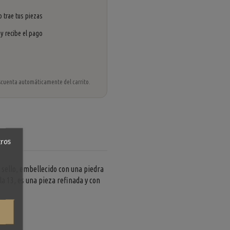
 trae tus piezas
 y recibe el pago
 descuenta automáticamente del carrito.
tros
 sello, embellecido con una piedra
la 13, es una pieza refinada y con