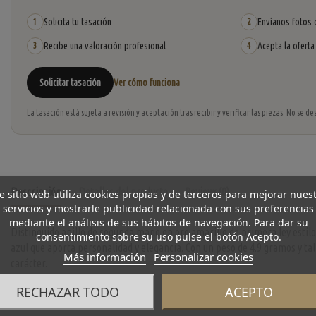
Solicita tu tasación
Envíanos fotos o
1
2
Recibe una valoración profesional
Acepta la oferta
3
4
Solicitar tasación
Ver cómo funciona
La tasación está sujeta a revisión y aceptación tras recibir y verificar las piezas. No se
Descripción
Detalles del producto
Reviews
(0)
e sitio web utiliza cookies propias y de terceros para mejorar nues
servicios y mostrarle publicidad relacionada con sus preferencias
mediante el análisis de sus hábitos de navegación. Para dar su
Distinguido anillo de segunda mano en oro amarillo de primera ley estilo
consentimiento sobre su uso pulse el botón Acepto.
azul que aporta personalidad y elegancia. Con un peso de 4.9 gramos y tal
Más información
Personalizar cookies
carácter.
RECHAZAR TODO
ACEPTO