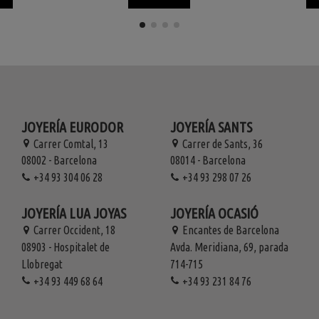
JOYERÍA EURODOR
JOYERÍA SANTS
Carrer Comtal, 13
Carrer de Sants, 36
08002 - Barcelona
08014 - Barcelona
+34 93 304 06 28
+34 93 298 07 26
JOYERÍA LUA JOYAS
JOYERÍA OCASIÓ
Carrer Occident, 18
Encantes de Barcelona
08903 - Hospitalet de
Avda. Meridiana, 69, parada
Llobregat
714-715
+34 93 449 68 64
+34 93 231 84 76